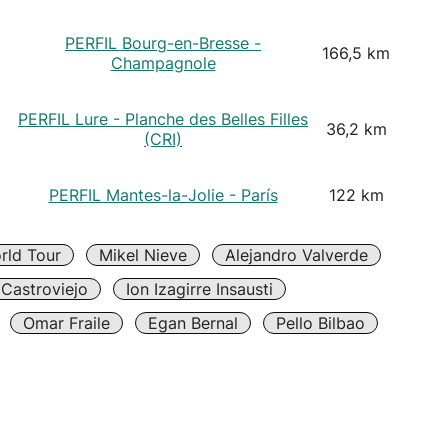
PERFIL Bourg-en-Bresse -
166,5 km
Champagnole
PERFIL Lure - Planche des Belles Filles
36,2 km
(CRI)
PERFIL Mantes-la-Jolie - París
122 km
rld Tour
Mikel Nieve
Alejandro Valverde
Castroviejo
Ion Izagirre Insausti
Omar Fraile
Egan Bernal
Pello Bilbao