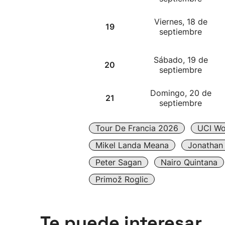
Viernes, 18 de
19
septiembre
Sábado, 19 de
20
septiembre
Domingo, 20 de
21
septiembre
Tour De Francia 2026
UCI Wo
Mikel Landa Meana
Jonathan 
Peter Sagan
Nairo Quintana
Primož Roglic
Te puede interesar