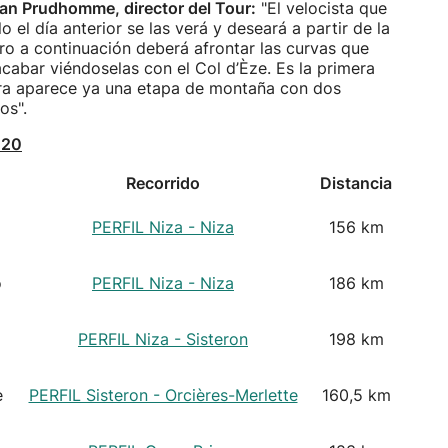
stian Prudhomme, director del Tour:
"El velocista que
o el día anterior se las verá y deseará a partir de la
ro a continuación deberá afrontar las curvas que
acabar viéndoselas con el Col d’Èze. Es la primera
era aparece ya una etapa de montaña con dos
os".
020
Recorrido
Distancia
PERFIL Niza - Niza
156 km
o
PERFIL Niza - Niza
186 km
PERFIL Niza - Sisteron
198 km
e
PERFIL Sisteron - Orcières-Merlette
160,5 km