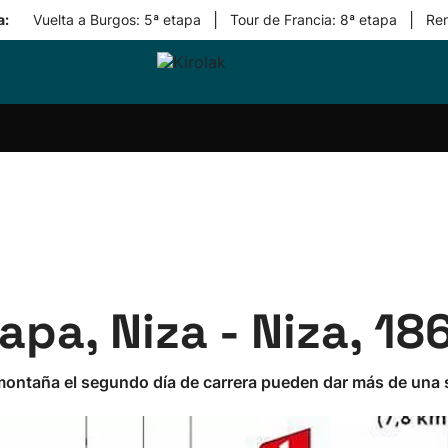
|
|
a:
Vuelta a Burgos: 5ª etapa
Tour de Francia: 8ª etapa
Re
ri-
Balonmano
Kirolak
Atletismo
Carreras
Más
olak
360
de
deporte
Equipos
montaña
kolaritza
Competiciones
En
ri-
directo
otzea
Vídeos
ol Herri
por
atira
deporte
tapa, Niza - Niza, 1
 montaña el segundo día de carrera pueden dar más de una s