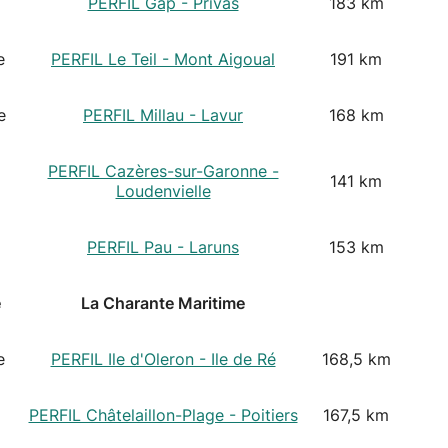
PERFIL Gap - Privas
183 km
e
PERFIL Le Teil - Mont Aigoual
191 km
e
PERFIL Millau - Lavur
168 km
PERFIL Cazères-sur-Garonne -
141 km
Loudenvielle
PERFIL Pau - Laruns
153 km
e
La Charante Maritime
e
PERFIL Ile d'Oleron - Ile de Ré
168,5 km
PERFIL Châtelaillon-Plage - Poitiers
167,5 km