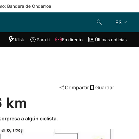
mo: Bandera de Ondarroa
ES
"Helmuga"
Klisk
Para ti
En directo
Últimas noticias
Klisk
En directo
s
Para ti
Lo último
Compartir
Guardar
86 km
orpresa a algún ciclista.