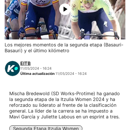
Herri-kirolak
Balonmano
Kirolak 360
Los mejores momentos de la segunda etapa (Basauri-
Basauri) y el último kilómetro
Atletismo
EITB
11/05/2024 - 16:24
Carreras de montaña
Última actualización
11/05/2024 - 16:24
Más deportes
Mischa Bredewold (SD Works-Protime) ha ganado
la segunda etapa de la Itzulia Women 2024 y ha
"Helmuga"
reforzado su liderato al frente de la clasificación
general. La líder de la carrera se ha impuesto a
Mavi García y Juliette Labous en un esprint a tres.
Segunda Etapa Itzulia Women