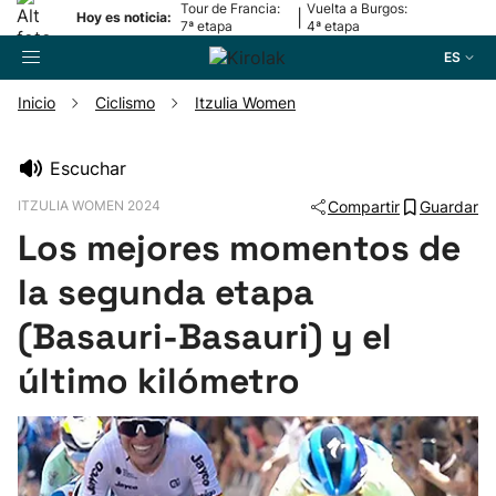
Tour de Francia:
Vuelta a Burgos:
|
Hoy es noticia:
7ª etapa
4ª etapa
ES
Inicio
Ciclismo
Itzulia Women
Buscador
Escuchar
ITZULIA WOMEN 2024
Compartir
Guardar
Fútbol
Los mejores momentos de
Pelota
la segunda etapa
(Basauri-Basauri) y el
Remo
último kilómetro
Baloncesto
Ciclismo