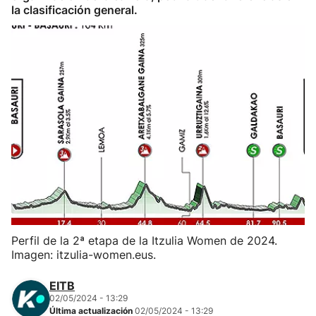
la clasificación general.
Herri-kirolak
Balonmano
Kirolak 360
Atletismo
Carreras de montaña
Más deportes
Perfil de la 2ª etapa de la Itzulia Women de 2024.
"Helmuga"
Imagen: itzulia-women.eus.
EITB
02/05/2024 - 13:29
Última actualización
02/05/2024 - 13:29