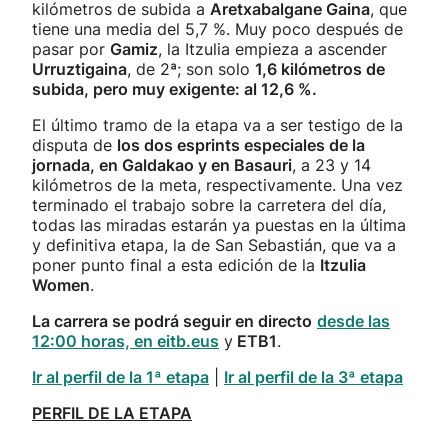
kilómetros de subida a
Aretxabalgane Gaina
, que
tiene una media del 5,7 %. Muy poco después de
pasar por
Gamiz
, la Itzulia empieza a ascender
Urruztigaina
, de 2ª; son solo
1,6 kilómetros de
subida, pero muy exigente: al 12,6 %.
El último tramo de la etapa va a ser testigo de la
disputa de
los dos esprints especiales de la
jornada, en Galdakao y en Basauri
, a 23 y 14
kilómetros de la meta, respectivamente. Una vez
terminado el trabajo sobre la carretera del día,
todas las miradas estarán ya puestas en la última
y definitiva etapa, la de San Sebastián, que va a
poner punto final a esta edición de la
Itzulia
Women
.
La carrera se podrá seguir
en directo
desde las
12:00 horas, en eitb.eus
y
ETB1
.
Ir al perfil de la 1ª etapa
|
Ir al perfil de la 3ª etapa
PERFIL DE LA ETAPA