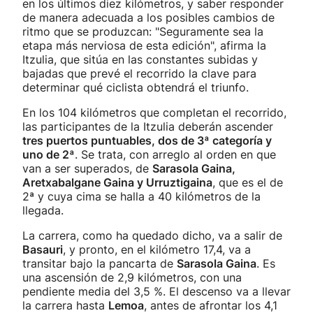
en los últimos diez kilómetros, y saber responder
de manera adecuada a los posibles cambios de
ritmo que se produzcan: "Seguramente sea la
etapa más nerviosa de esta edición", afirma la
Itzulia, que sitúa en las constantes subidas y
bajadas que prevé el recorrido la clave para
determinar qué ciclista obtendrá el triunfo.
En los 104 kilómetros que completan el recorrido,
las participantes de la Itzulia deberán ascender
tres puertos puntuables, dos de 3ª categoría y
uno de 2ª
. Se trata, con arreglo al orden en que
van a ser superados, de
Sarasola Gaina,
Aretxabalgane Gaina y Urruztigaina
, que es el de
2ª y cuya cima se halla a 40 kilómetros de la
llegada.
La carrera, como ha quedado dicho, va a salir de
Basauri
, y pronto, en el kilómetro 17,4, va a
transitar bajo la pancarta de
Sarasola Gaina
. Es
una ascensión de 2,9 kilómetros, con una
pendiente media del 3,5 %. El descenso va a llevar
la carrera hasta
Lemoa
, antes de afrontar los 4,1