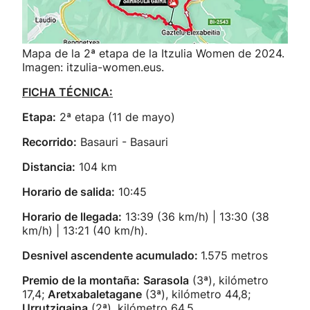
Mapa de la 2ª etapa de la Itzulia Women de 2024.
Imagen: itzulia-women.eus.
FICHA TÉCNICA:
Etapa:
2ª etapa (11 de mayo)
Recorrido:
Basauri - Basauri
Distancia:
104 km
Horario de salida:
10:45
Horario de llegada:
13:39 (36 km/h) | 13:30 (38
km/h) | 13:21 (40 km/h).
Desnivel ascendente acumulado:
1.575 metros
Premio de la montaña:
Sarasola
(3ª), kilómetro
17,4;
Aretxabaletagane
(3ª), kilómetro 44,8;
Urrutzigaina
(2ª), kilómetro 64,5.