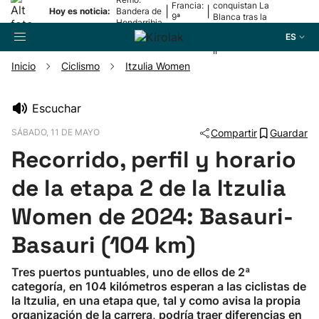
Francia:
conquistan La
|
|
Hoy es noticia:
Bandera de
9ª
Blanca tras la
Hondarribia
etapa
lesión de
ES
Mariezkurrena
II
Inicio
Ciclismo
Itzulia Women
Buscador
Escuchar
SÁBADO, 11 DE MAYO
Compartir
Guardar
Fútbol
Recorrido, perfil y horario
Pelota
de la etapa 2 de la Itzulia
Women de 2024: Basauri-
Remo
Basauri (104 km)
Baloncesto
Tres puertos puntuables, uno de ellos de 2ª
categoría, en 104 kilómetros esperan a las ciclistas de
Ciclismo
la Itzulia, en una etapa que, tal y como avisa la propia
organización de la carrera, podría traer diferencias en