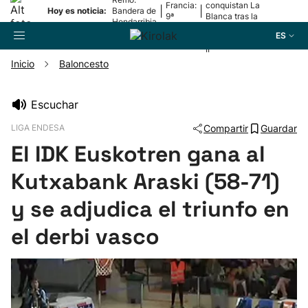
Francia:
conquistan La
|
|
Hoy es noticia:
Bandera de
9ª
Blanca tras la
Hondarribia
etapa
lesión de
ES
Mariezkurrena
II
Inicio
Baloncesto
Buscador
Escuchar
LIGA ENDESA
Compartir
Guardar
Fútbol
El IDK Euskotren gana al
Pelota
Kutxabank Araski (58-71)
y se adjudica el triunfo en
Remo
el derbi vasco
Baloncesto
Ciclismo