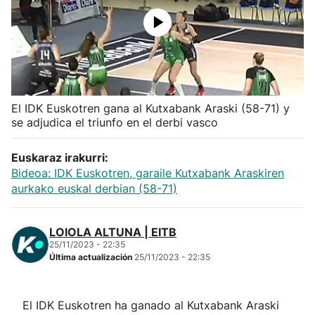
Herri-kirolak
Balonmano
Kirolak 360
El IDK Euskotren gana al Kutxabank Araski (58-71) y
se adjudica el triunfo en el derbi vasco
Atletismo
Euskaraz irakurri:
Bideoa: IDK Euskotren, garaile Kutxabank Araskiren
Carreras de montaña
aurkako euskal derbian (58-71)
Más deportes
LOIOLA ALTUNA | EITB
25/11/2023 - 22:35
"Helmuga"
Última actualización
25/11/2023 - 22:35
El IDK Euskotren ha ganado al Kutxabank Araski