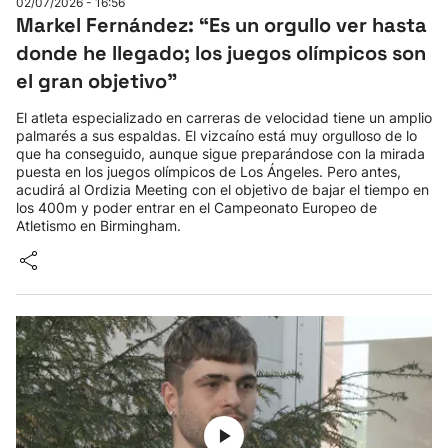
02/07/2026 - 16:56
Markel Fernández: “Es un orgullo ver hasta
Herri-kirolak
donde he llegado; los juegos olímpicos son
el gran objetivo”
Balonmano
El atleta especializado en carreras de velocidad tiene un amplio
palmarés a sus espaldas. El vizcaíno está muy orgulloso de lo
Kirolak 360
que ha conseguido, aunque sigue preparándose con la mirada
puesta en los juegos olímpicos de Los Ángeles. Pero antes,
acudirá al Ordizia Meeting con el objetivo de bajar el tiempo en
Atletismo
los 400m y poder entrar en el Campeonato Europeo de
Atletismo en Birmingham.
Carreras de montaña
Más deportes
"Helmuga"