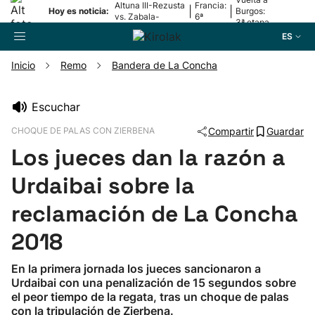
Altuna III-Rezusta
Francia:
|
|
Hoy es noticia:
Burgos:
vs. Zabala-
6ª
3ª etapa
Zabaleta
etapa
ES
Inicio
Remo
Bandera de La Concha
Buscador
Escuchar
CHOQUE DE PALAS CON ZIERBENA
Compartir
Guardar
Fútbol
Los jueces dan la razón a
Pelota
Urdaibai sobre la
reclamación de La Concha
Remo
2018
Baloncesto
En la primera jornada los jueces sancionaron a
Urdaibai con una penalización de 15 segundos sobre
Ciclismo
el peor tiempo de la regata, tras un choque de palas
con la tripulación de Zierbena.