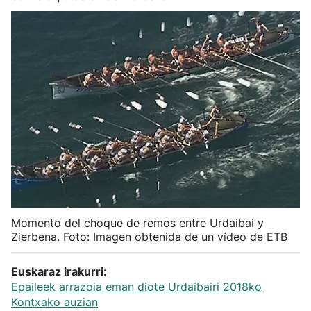
Herri-kirolak
Balonmano
Kirolak 360
Atletismo
Carreras de montaña
Más deportes
Momento del choque de remos entre Urdaibai y
Zierbena. Foto: Imagen obtenida de un vídeo de ETB
"Helmuga"
Euskaraz irakurri:
Epaileek arrazoia eman diote Urdaibairi 2018ko
Kontxako auzian