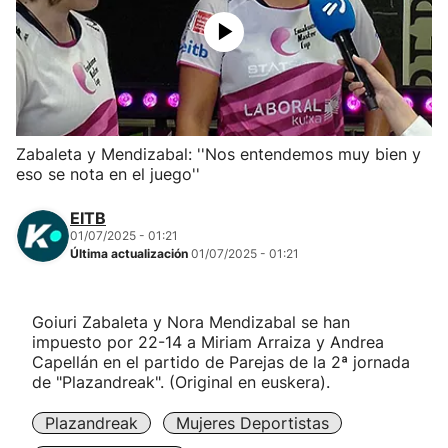
Herri-kirolak
Balonmano
Kirolak 360
Zabaleta y Mendizabal: ''Nos entendemos muy bien y
eso se nota en el juego''
Atletismo
EITB
01/07/2025 - 01:21
Carreras de montaña
Última actualización
01/07/2025 - 01:21
Más deportes
Goiuri Zabaleta y Nora Mendizabal se han
impuesto por 22-14 a Miriam Arraiza y Andrea
"Helmuga"
Capellán en el partido de Parejas de la 2ª jornada
de "Plazandreak". (Original en euskera).
Plazandreak
Mujeres Deportistas