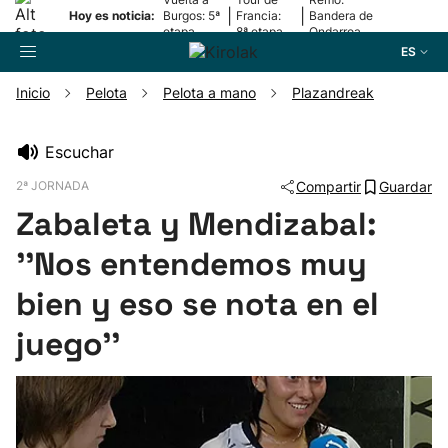
|
|
Hoy es noticia:
Burgos: 5ª
Francia:
Bandera de
etapa
8ª etapa
Ondarroa
ES
Inicio
Pelota
Pelota a mano
Plazandreak
Buscador
Escuchar
2ª JORNADA
Compartir
Guardar
Fútbol
Zabaleta y Mendizabal:
Pelota
''Nos entendemos muy
bien y eso se nota en el
Remo
juego''
Baloncesto
Ciclismo