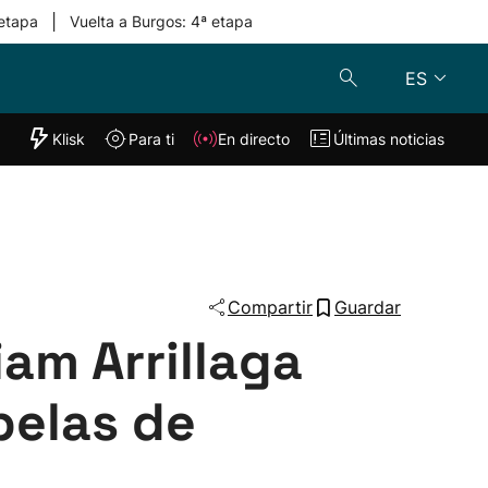
|
 etapa
Vuelta a Burgos: 4ª etapa
ES
"Helmuga"
Klisk
Para ti
En directo
Últimas noticias
Klisk
En directo
s
Para ti
Lo último
Compartir
Guardar
am Arrillaga
pelas de