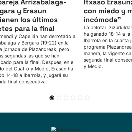
pareja Arrizabalaga-
Itxaso Erasun
gara y Erasun
con miedo y 
ienen los últimos
incómoda"
etes para la final
La pelotari zizurkilda
ha ganado 18-14 a la
mendi y Capellán han derrotado a
Ibarrola en la cuarta 
abalaga y Bergara (19-22) en la
programa Plazandrea
a jornada de Plazandreak, pero
manera, la vigente c
as segundas las que se han
segunda final consecu
ficado para la final. Después, en el
y Medio.
do del Cuatro y Medio, Erasun ha
o 14-18 a Ibarrola, y jugará su
da final consecutiva.