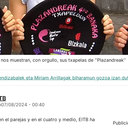
nos muestran, con orgullo, sus txapelas de ''Plazandreak''
ndizabalek eta Miriam Arrillagak biharamun gozoa izan dut
TB
n
07/08/2024 - 00:40
en el parejas y en el cuatro y medio, EITB ha
Public