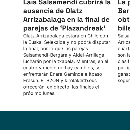
Laia Salsamendi cubrirá la
La 
ausencia de Olatz
Ber
Arrizabalaga en la final de
obt
parejas de ‘Plazandreak'
bill
Olatz Arrizabalaga estará en Chile con
Salsa
la Euskal Selekzioa y no podrá disputar
Arriz
la final, por lo que las parejas
cuart
Salsamendi-Bergara y Aldai-Arrillaga
son l
lucharán por la txapela. Mientras, en el
clasi
cuatro y medio no hay cambios, se
parti
enfrentarán Enara Gaminde e Itxaso
ganad
Erasun. ETB2ON y kirolakeitb.eus
segun
ofrecerán, en directo, las finales el
próximo lunes.