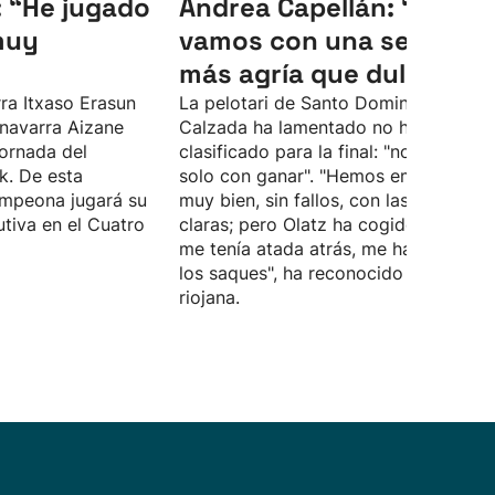
: “He jugado
Andrea Capellán: “Nos
muy
vamos con una sensaci
más agría que dulce"
rra Itxaso Erasun
La pelotari de Santo Domingo de la
 navarra Aizane
Calzada ha lamentado no haberse
jornada del
clasificado para la final: "no nos valía
k. De esta
solo con ganar". "Hemos empezado
ampeona jugará su
muy bien, sin fallos, con las ideas mu
tiva en el Cuatro
claras; pero Olatz ha cogido el saque
me tenía atada atrás, me ha crujido c
los saques", ha reconocido la zaguer
riojana.