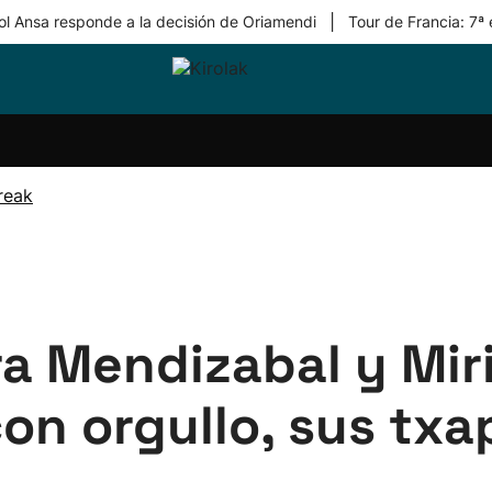
|
ol Ansa responde a la decisión de Oriamendi
Tour de Francia: 7ª
ri-
Balonmano
Kirolak
Atletismo
Carreras
Más
olak
360
de
deporte
Equipos
montaña
kolaritza
Competiciones
En
reak
ri-
directo
otzea
Vídeos
ol Herri
por
atira
deporte
ra Mendizabal y Miri
on orgullo, sus txa