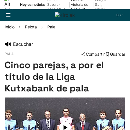
|
|
Hoy es noticia:
Zabala-
victoria de
Gall,
Zabaleta, a
Le Court-
nuevo
la final
Pienaar
líder
ES
Inicio
Pelota
Pala
Buscador
Escuchar
PALA
Compartir
Guardar
Fútbol
Cinco parejas, a por el
Pelota
título de la Liga
Kutxabank de pala
Remo
Baloncesto
Ciclismo