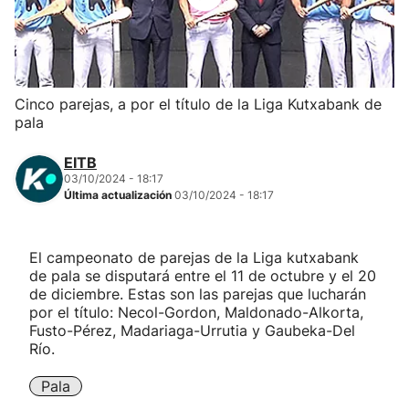
Herri-kirolak
Balonmano
Cinco parejas, a por el título de la Liga Kutxabank de
pala
Kirolak 360
EITB
Atletismo
03/10/2024 - 18:17
Última actualización
03/10/2024 - 18:17
Carreras de montaña
El campeonato de parejas de la Liga kutxabank
de pala se disputará entre el 11 de octubre y el 20
Más deportes
de diciembre. Estas son las parejas que lucharán
por el título: Necol-Gordon, Maldonado-Alkorta,
"Helmuga"
Fusto-Pérez, Madariaga-Urrutia y Gaubeka-Del
Río.
Pala