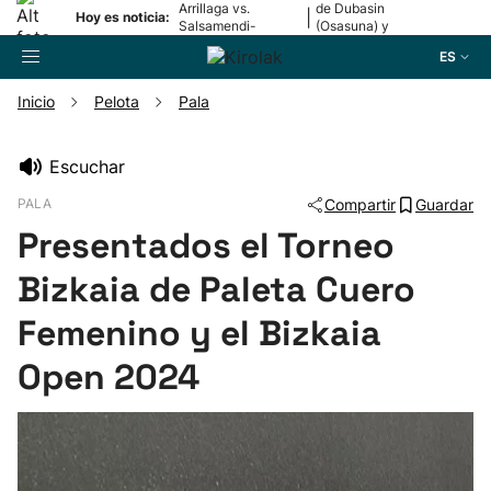
Arrillaga vs.
de Dubasin
|
Hoy es noticia:
Salsamendi-
(Osasuna) y
Bergara y Erasun
Valentini
ES
vs. Gaminde
(Alavés)
Inicio
Pelota
Pala
Buscador
Escuchar
PALA
Compartir
Guardar
Fútbol
Presentados el Torneo
Pelota
Bizkaia de Paleta Cuero
Femenino y el Bizkaia
Remo
Open 2024
Baloncesto
Ciclismo