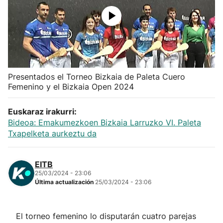
Herri-kirolak
Balonmano
Kirolak 360
Presentados el Torneo Bizkaia de Paleta Cuero
Femenino y el Bizkaia Open 2024
Atletismo
Euskaraz irakurri:
Bideoa: Emakumezkoen Bizkaia Larruzko VI. Paleta
Carreras de montaña
Txapelketa aurkeztu da
Más deportes
EITB
25/03/2024 - 23:06
"Helmuga"
Última actualización
25/03/2024 - 23:06
El torneo femenino lo disputarán cuatro parejas