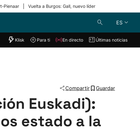
|
rt-Pienaar
Vuelta a Burgos: Gall, nuevo líder
ES
"Helmuga"
Klisk
Para ti
En directo
Últimas noticias
Klisk
En directo
s
Para ti
Lo último
Compartir
Guardar
ión Euskadi):
os estado a la