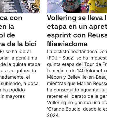
ca con
Vollering se lleva la quin
n la
etapa en un apretadísi
ol de
esprint con Reusser y
ra de la bici
Niewiadoma
F) se ha ido al
La ciclista neerlandesa Demi Vollerin
onar la penúltima
(FDJ - Suez) se ha impuesto en la
de la quinta etapa
quinta etapa del Tour de Francia
tras ser golpeada
femenino, de 140 kilómetros, entre
nadamente, el
Mâcon y Belleville-en-Beaujolais,
r subiendo, a poca
mientras que Marlen Reusser (Movista
ta ha podido
ha conseguido aguantar junto a ella y
sin mayores
retener el liderato de la general.
Vollering no ganaba una etapa en la
'Grande Boucle' desde la edición de
2024.