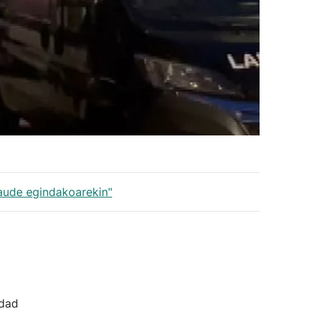
gaude egindakoarekin"
idad