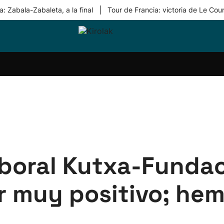
|
: Zabala-Zabaleta, a la final
Tour de Francia: victoria de Le Cou
ri-
Balonmano
Kirolak
Atletismo
Carreras
Más
olak
360
de
deporte
Equipos
montaña
kolaritza
Competiciones
En
ri-
directo
otzea
Vídeos
ol Herri
por
atira
deporte
boral Kutxa-Fundac
ur muy positivo; hem