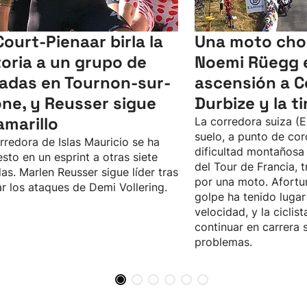
Court-Pienaar birla la
Una moto cho
toria a un grupo de
Noemi Rüegg e
adas en Tournon-sur-
ascensión a C
ne, y Reusser sigue
Durbize y la ti
amarillo
La corredora suiza (E
suelo, a punto de cor
rredora de Islas Mauricio se ha
dificultad montañosa 
sto en un esprint a otras siete
del Tour de Francia, 
as. Marlen Reusser sigue líder tras
por una moto. Afortu
ar los ataques de Demi Vollering.
golpe ha tenido luga
velocidad, y la ciclis
continuar en carrera 
problemas.