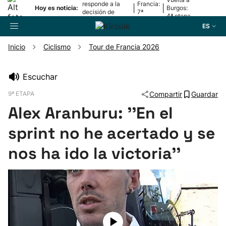
responde a la
Francia:
|
|
Hoy es noticia:
Burgos:
decisión de
7ª
4ª etapa
Oriamendi
etapa
ES
Inicio
Ciclismo
Tour de Francia 2026
Buscador
Escuchar
9ª ETAPA
Compartir
Guardar
Fútbol
Alex Aranburu: ''En el
Pelota
sprint no he acertado y se
nos ha ido la victoria''
Remo
Baloncesto
Ciclismo