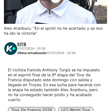
Herri-kirolak
Balonmano
Alex Aranburu: ''En el sprint no he acertado y se nos
ha ido la victoria''
Kirolak 360
EITB
Atletismo
07/07/2024 - 20:36
Última actualización
07/07/2024 - 20:36
Carreras de montaña
El ciclista francés Anthony Turgis se ha impuesto
en el esprint final de la 9ª etapa del Tour de
Más deportes
Francia disputado este domingo con salida y
llegada en Troyes. En esa lucha para hacerse con
"Helmuga"
la etapa ha estado también Alex Aranburu, pero
no ha conseguido hacer podio y ha acabado
cuarto.
Tour De Francia 2026
UCI World Tour