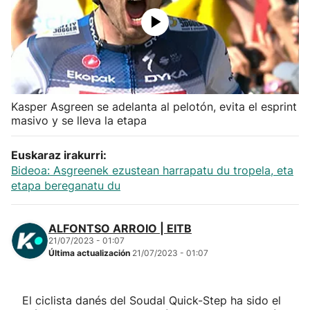
Herri-kirolak
Balonmano
Kirolak 360
Kasper Asgreen se adelanta al pelotón, evita el esprint
masivo y se lleva la etapa
Atletismo
Euskaraz irakurri:
Bideoa: Asgreenek ezustean harrapatu du tropela, eta
Carreras de montaña
etapa bereganatu du
Más deportes
ALFONTSO ARROIO | EITB
21/07/2023 - 01:07
"Helmuga"
Última actualización
21/07/2023 - 01:07
El ciclista danés del Soudal Quick-Step ha sido el