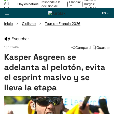
responde a la
Francia:
|
|
Hoy es noticia:
Burgos:
decisión de
7ª
4ª etapa
Oriamendi
etapa
ES
Inicio
Ciclismo
Tour de Francia 2026
Buscador
Escuchar
18ª ETAPA
Compartir
Guardar
Fútbol
Kasper Asgreen se
Pelota
adelanta al pelotón, evita
el esprint masivo y se
Remo
lleva la etapa
Baloncesto
Ciclismo