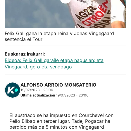
Herri-kirolak
Balonmano
Felix Gall gana la etapa reina y Jonas Vingegaard
sentencia el Tour
Kirolak 360
Euskaraz irakurri:
Atletismo
Bideoa: Felix Gall garaile etapa nagusian; eta
Vinegaard, gero eta sendoago
Carreras de montaña
ALFONSO ARROIO MONSATERIO
Más deportes
19/07/2023 - 23:06
Última actualización
19/07/2023 - 23:06
"Helmuga"
El austríaco se ha impuesto en Courchevel con
Pello Bilbao en tercer lugar. Tadej Pogacar ha
perdido más de 5 minutos con Vingegaard