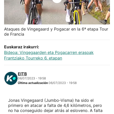
Herri-kirolak
Balonmano
Ataques de Vingegaard y Pogacar en la 6ª etapa Tour
de Francia
Kirolak 360
Euskaraz irakurri:
Atletismo
Bideoa: Vingegaarden eta Pogacarren erasoak
Frantziako Tourreko 6. etapan
Carreras de montaña
EITB
Más deportes
06/07/2023 - 19:58
Última actualización
06/07/2023 - 19:58
"Helmuga"
Jonas Vingegaard (Jumbo-Visma) ha sido el
primero en atacar a falta de 4,6 kilómetros, pero
no ha conseguido dejar atrás al esloveno. A falta