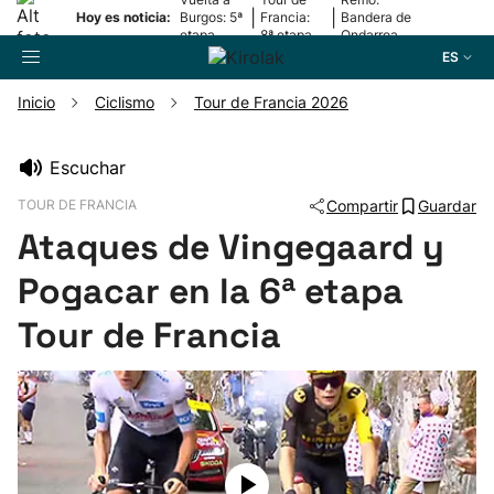
|
|
Hoy es noticia:
Burgos: 5ª
Francia:
Bandera de
etapa
8ª etapa
Ondarroa
ES
Inicio
Ciclismo
Tour de Francia 2026
Buscador
Escuchar
TOUR DE FRANCIA
Compartir
Guardar
Fútbol
Ataques de Vingegaard y
Pelota
Pogacar en la 6ª etapa
Tour de Francia
Remo
Baloncesto
Ciclismo