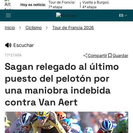
Tour de Francia:
Vuelta a Burgos:
|
Hoy es noticia:
7ª etapa
4ª etapa
ES
Inicio
Ciclismo
Tour de Francia 2026
Buscador
Escuchar
11ª ETAPA
Compartir
Guardar
Fútbol
Sagan relegado al último
Pelota
puesto del pelotón por
una maniobra indebida
Remo
contra Van Aert
Baloncesto
Ciclismo