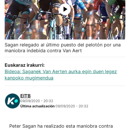
Herri-kirolak
Balonmano
Kirolak 360
Sagan relegado al último puesto del pelotón por una
maniobra indebida contra Van Aert
Atletismo
Euskaraz irakurri:
Bideoa: Saganek Van Aerten aurka egin duen legez
Carreras de montaña
kanpoko mugimendua
Más deportes
EITB
09/09/2020 - 20:32
"Helmuga"
Última actualización
09/09/2020 - 20:32
Peter Sagan ha realizado esta maniobra contra