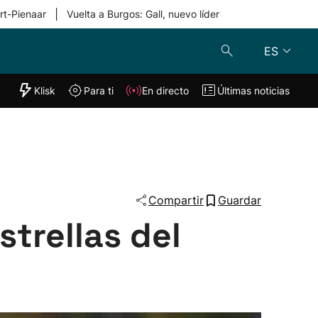
|
rt-Pienaar
Vuelta a Burgos: Gall, nuevo líder
ES
"Helmuga"
Klisk
Para ti
En directo
Últimas noticias
Klisk
En directo
s
Para ti
Lo último
Compartir
Guardar
strellas del