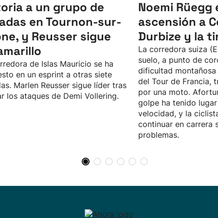
toria a un grupo de
Noemi Rüegg e
adas en Tournon-sur-
ascensión a C
ne, y Reusser sigue
Durbize y la ti
amarillo
La corredora suiza (E
suelo, a punto de cor
rredora de Islas Mauricio se ha
dificultad montañosa 
sto en un esprint a otras siete
del Tour de Francia, 
as. Marlen Reusser sigue líder tras
por una moto. Afortu
ar los ataques de Demi Vollering.
golpe ha tenido luga
velocidad, y la ciclis
continuar en carrera 
problemas.