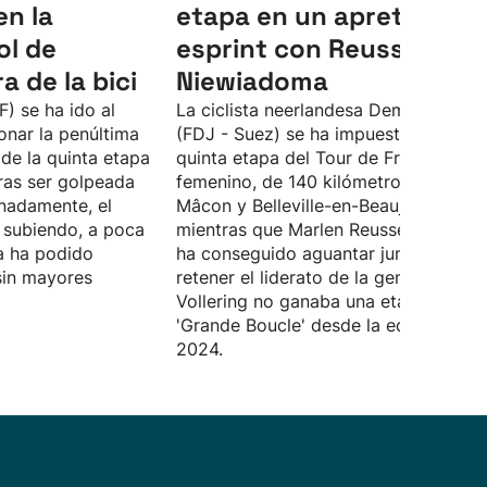
n la
etapa en un apretadísi
ol de
esprint con Reusser y
ra de la bici
Niewiadoma
F) se ha ido al
La ciclista neerlandesa Demi Vollerin
onar la penúltima
(FDJ - Suez) se ha impuesto en la
de la quinta etapa
quinta etapa del Tour de Francia
tras ser golpeada
femenino, de 140 kilómetros, entre
nadamente, el
Mâcon y Belleville-en-Beaujolais,
r subiendo, a poca
mientras que Marlen Reusser (Movista
ta ha podido
ha conseguido aguantar junto a ella y
sin mayores
retener el liderato de la general.
Vollering no ganaba una etapa en la
'Grande Boucle' desde la edición de
2024.