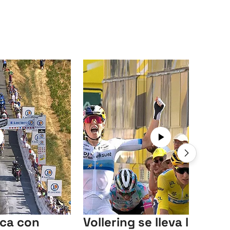
ca con
Vollering se lleva la quin