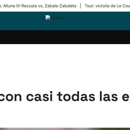
|
: Altuna III-Rezusta vs. Zabala-Zabaleta
Tour: victoria de Le Cou
ri-
Balonmano
Kirolak
Atletismo
Carreras
Más
olak
360
de
deporte
Equipos
montaña
kolaritza
Competiciones
En
ri-
directo
otzea
Vídeos
ol Herri
por
atira
deporte
con casi todas las e