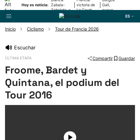
|
|
Hoy es noticia:
Zabala-
victoria de
Gall,
Zabaleta, a
Le Court-
nuevo
la final
Pienaar
líder
ES
Inicio
Ciclismo
Tour de Francia 2026
Buscador
Escuchar
ÚLTIMA ETAPA
Compartir
Guardar
Fútbol
Froome, Bardet y
Pelota
Quintana, el podium del
Tour 2016
Remo
Baloncesto
Ciclismo