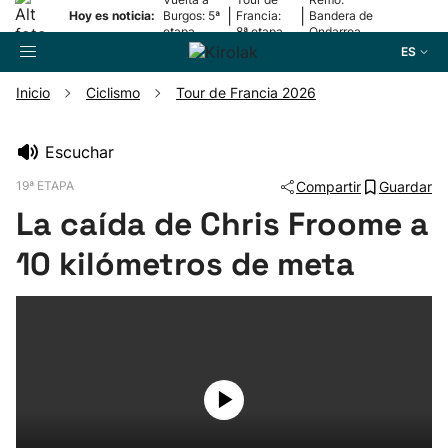
|
|
Hoy es noticia:
Burgos: 5ª
Francia:
Bandera de
etapa
8ª etapa
Ondarroa
ES
Inicio
Ciclismo
Tour de Francia 2026
Buscador
Escuchar
19ª ETAPA
Compartir
Guardar
Fútbol
La caída de Chris Froome a
Pelota
10 kilómetros de meta
Remo
Baloncesto
Ciclismo