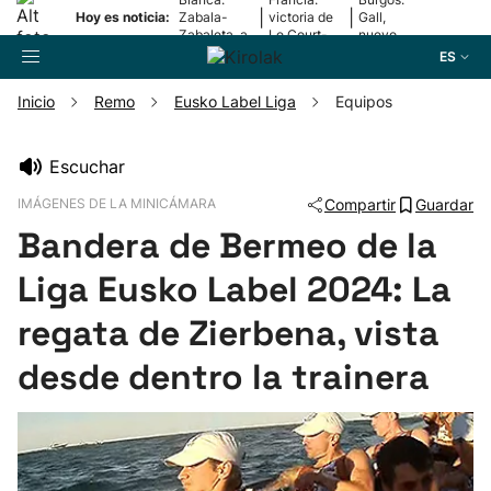
|
|
Hoy es noticia:
Zabala-
victoria de
Gall,
Zabaleta, a
Le Court-
nuevo
la final
Pienaar
líder
ES
Inicio
Remo
Eusko Label Liga
Equipos
Buscador
Escuchar
IMÁGENES DE LA MINICÁMARA
Compartir
Guardar
Fútbol
Bandera de Bermeo de la
Pelota
Liga Eusko Label 2024: La
regata de Zierbena, vista
Remo
desde dentro la trainera
Baloncesto
Ciclismo