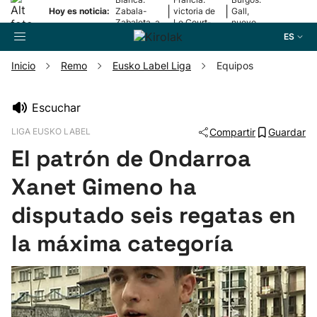
|
|
Hoy es noticia:
Zabala-
victoria de
Gall,
Zabaleta, a
Le Court-
nuevo
la final
Pienaar
líder
ES
Inicio
Remo
Eusko Label Liga
Equipos
Buscador
Escuchar
LIGA EUSKO LABEL
Compartir
Guardar
Fútbol
El patrón de Ondarroa
Pelota
Xanet Gimeno ha
disputado seis regatas en
Remo
la máxima categoría
Baloncesto
Ciclismo