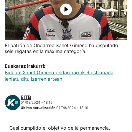
Herri-kirolak
Balonmano
Kirolak 360
El patrón de Ondarroa Xanet Gimeno ha disputado
seis regatas en la máxima categoría
Atletismo
Euskaraz irakurri:
Bideoa: Xanet Gimeno ondarroarrak 6 estropada
Carreras de montaña
lehiatu ditu izarren artean
Más deportes
EITB
01/08/2024 - 18:19
"Helmuga"
Última actualización
01/08/2024 - 18:19
Casi cumplido el objetivo de la permanencia,