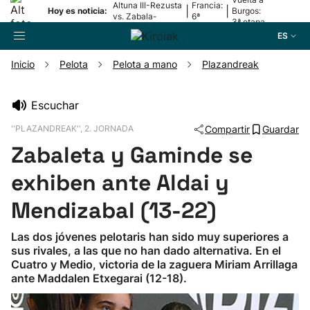
Altuna III-Rezusta
Francia:
|
|
Hoy es noticia:
Burgos:
vs. Zabala-
6ª
3ª etapa
Zabaleta
etapa
ES
Inicio
Pelota
Pelota a mano
Plazandreak
Buscador
Escuchar
''PLAZANDREAK'', 2. JORNADA
Compartir
Guardar
Fútbol
Zabaleta y Gaminde se
Pelota
exhiben ante Aldai y
Mendizabal (13-22)
Remo
Las dos jóvenes pelotaris han sido muy superiores a
sus rivales, a las que no han dado alternativa. En el
Baloncesto
Cuatro y Medio, victoria de la zaguera Miriam Arrillaga
ante Maddalen Etxegarai (12-18).
Ciclismo