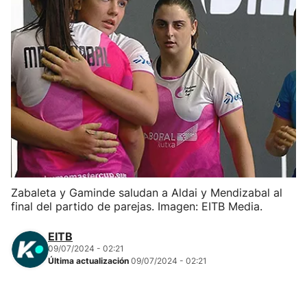
Herri-kirolak
Balonmano
Kirolak 360
Atletismo
Carreras de montaña
Zabaleta y Gaminde saludan a Aldai y Mendizabal al
final del partido de parejas. Imagen: EITB Media.
Más deportes
EITB
"Helmuga"
09/07/2024 - 02:21
Última actualización
09/07/2024 - 02:21