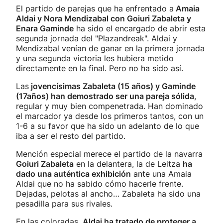
El partido de parejas que ha enfrentado a
Amaia
Aldai y Nora Mendizabal con Goiuri Zabaleta y
Enara Gaminde
ha sido el encargado de abrir esta
segunda jornada del "Plazandreak". Aldai y
Mendizabal venían de ganar en la primera jornada
y una segunda victoria les hubiera metido
directamente en la final. Pero no ha sido así.
Las
jovencísimas Zabaleta (15 años) y Gaminde
(17años) han demostrado ser una pareja sólida
,
regular y muy bien compenetrada. Han dominado
el marcador ya desde los primeros tantos, con un
1-6 a su favor que ha sido un adelanto de lo que
iba a ser el resto del partido.
Mención especial merece el partido de la navarra
Goiuri Zabaleta
en la delantera, la de Leitza
ha
dado una auténtica exhibición
ante una Amaia
Aldai que no ha sabido cómo hacerle frente.
Dejadas, pelotas al ancho… Zabaleta ha sido una
pesadilla para sus rivales.
En las coloradas,
Aldai ha tratado de proteger a