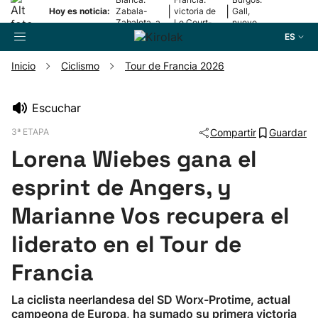
|
|
Hoy es noticia:
Zabala-
victoria de
Gall,
Zabaleta, a
Le Court-
nuevo
la final
Pienaar
líder
ES
Inicio
Ciclismo
Tour de Francia 2026
Buscador
Escuchar
3ª ETAPA
Compartir
Guardar
Fútbol
Lorena Wiebes gana el
Pelota
esprint de Angers, y
Marianne Vos recupera el
Remo
liderato en el Tour de
Baloncesto
Francia
Ciclismo
La ciclista neerlandesa del SD Worx-Protime, actual
campeona de Europa, ha sumado su primera victoria