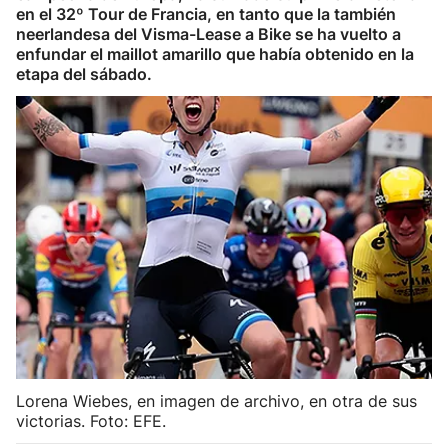
en el 32º Tour de Francia, en tanto que la también
Herri-kirolak
neerlandesa del Visma-Lease a Bike se ha vuelto a
enfundar el maillot amarillo que había obtenido en la
etapa del sábado.
Balonmano
Kirolak 360
Atletismo
Carreras de montaña
Más deportes
"Helmuga"
Lorena Wiebes, en imagen de archivo, en otra de sus
victorias. Foto: EFE.