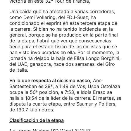
victoria en este 32º Tour de Francia,
Una caída que ha afectado a varias corredoras,
como Demi Vollering, del FDJ-Suez, ha
condicionado el esprint en esta tercera etapa de
la carrera. Si bien no ha tenido incidencia en la
general, porque se ha producido en la parte final
de la etapa, habrá qué ver qué consecuencias
tiene para el estado físico de las ciclistas que se
han visto involucradas en ella. Por el momento, la
jornada ha dejado la baja de Elisa Longo Borghini,
del UAE, ganadora, hace dos semanas, del Giro
de Italia.
En lo que respecta al ciclismo vasco,
Ane
Santesteban es 29ª, a 1:49 de Vos, Usoa Ostolaza
ocupa la 50ª posición, a 7:53, e Idoia Eraso se
halla a 18:54 de la líder de la carrera. El martes, se
disputa la cuarta etapa, entre Saumur y Poitiers,
de 130,7 kilómetros.
Clasificación de la etapa
1 - Lorena Wiebes (SD Worx) 3:41:47