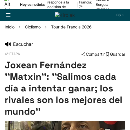
responde a la
Francia:
|
|
Hoy es noticia:
Burgos:
decisión de
7ª
4ª etapa
Oriamendi
etapa
ES
Inicio
Ciclismo
Tour de Francia 2026
Buscador
Escuchar
4ª ETAPA
Compartir
Guardar
Fútbol
Joxean Fernández
Pelota
''Matxin'': ''Salimos cada
día a intentar ganar; los
Remo
rivales son los mejores del
Baloncesto
mundo''
Ciclismo