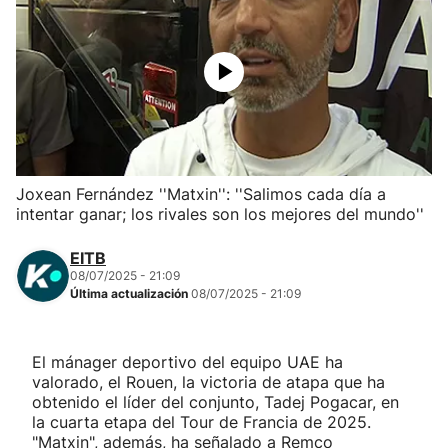
Herri-kirolak
Balonmano
Kirolak 360
Joxean Fernández ''Matxin'': ''Salimos cada día a
Atletismo
intentar ganar; los rivales son los mejores del mundo''
Carreras de montaña
EITB
08/07/2025 - 21:09
Última actualización
08/07/2025 - 21:09
Más deportes
"Helmuga"
El mánager deportivo del equipo UAE ha
valorado, el Rouen, la victoria de atapa que ha
obtenido el líder del conjunto, Tadej Pogacar, en
la cuarta etapa del Tour de Francia de 2025.
"Matxin", además, ha señalado a Remco