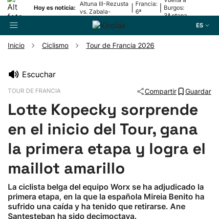
Altuna III-Rezusta
Francia:
|
|
Hoy es noticia:
Burgos:
vs. Zabala-
6ª
3ª etapa
Zabaleta
etapa
ES
Inicio
Ciclismo
Tour de Francia 2026
Buscador
Escuchar
TOUR DE FRANCIA
Compartir
Guardar
Fútbol
Lotte Kopecky sorprende
Pelota
en el inicio del Tour, gana
la primera etapa y logra el
Remo
maillot amarillo
Baloncesto
La ciclista belga del equipo Worx se ha adjudicado la
primera etapa, en la que la española Mireia Benito ha
Ciclismo
sufrido una caída y ha tenido que retirarse. Ane
Santesteban ha sido decimoctava.