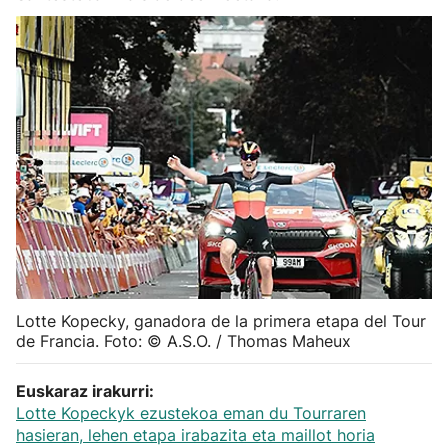
Herri-kirolak
Balonmano
Kirolak 360
Atletismo
Carreras de montaña
Más deportes
Lotte Kopecky, ganadora de la primera etapa del Tour
de Francia. Foto: © A.S.O. / Thomas Maheux
"Helmuga"
Euskaraz irakurri:
Lotte Kopeckyk ezustekoa eman du Tourraren
hasieran, lehen etapa irabazita eta maillot horia