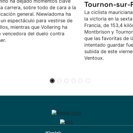
nino ha dejado momentos clave
Tournon-sur-
la carrera, sobre todo de cara a la
La ciclista maurician
ficación general. Niewiadoma ha
la victoria en la sext
un espectáculo para vestirse de
Francia, de 153,4 kil
llos, mientras que Vollering ha
Montbrison y Tournon
o vencedora del duelo contra
que las favoritas de 
er.
intentado guardar fue
subida de este vierne
Ventoux.