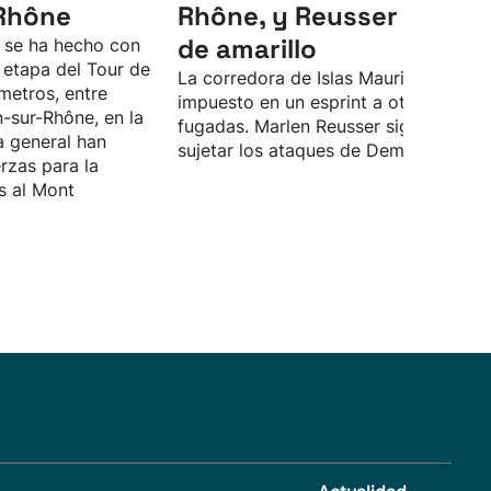
Rhône
Rhône, y Reusser sigue
de amarillo
a se ha hecho con
a etapa del Tour de
La corredora de Islas Mauricio se ha
ómetros, entre
impuesto en un esprint a otras siete
-sur-Rhône, en la
fugadas. Marlen Reusser sigue líder t
la general han
sujetar los ataques de Demi Vollering.
rzas para la
s al Mont