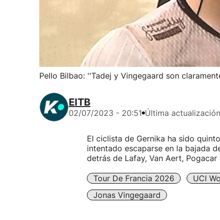
Pello Bilbao: ''Tadej y Vingegaard son claramente
EITB
02/07/2023 - 20:51
Última actualizació
El ciclista de Gernika ha sido quint
intentado escaparse en la bajada de
detrás de Lafay, Van Aert, Pogacar
Tour De Francia 2026
UCI Wo
Jonas Vingegaard