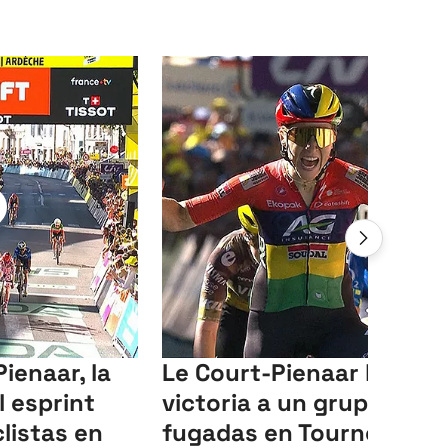
ienaar, la
Le Court-Pienaar birla la
l esprint
victoria a un grupo de
listas en
fugadas en Tournon-sur