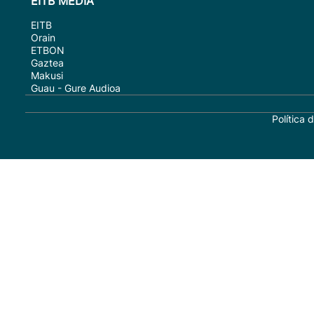
EITB MEDIA
EITB
Orain
ETBON
Gaztea
Makusi
Guau - Gure Audioa
Política 