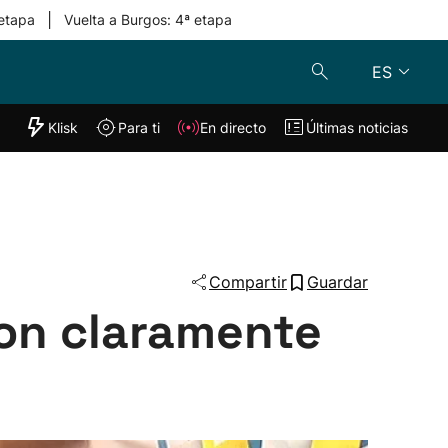
|
 etapa
Vuelta a Burgos: 4ª etapa
ES
"Helmuga"
Klisk
Para ti
En directo
Últimas noticias
Klisk
En directo
s
Para ti
Lo último
Compartir
Guardar
son claramente