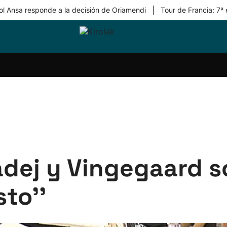
|
ol Ansa responde a la decisión de Oriamendi
Tour de Francia: 7ª
ri-
Balonmano
Kirolak
Atletismo
Carreras
Más
olak
360
de
deporte
Equipos
montaña
kolaritza
Competiciones
En
ri-
directo
otzea
Vídeos
ol Herri
por
atira
deporte
'Tadej y Vingegaard 
sto''