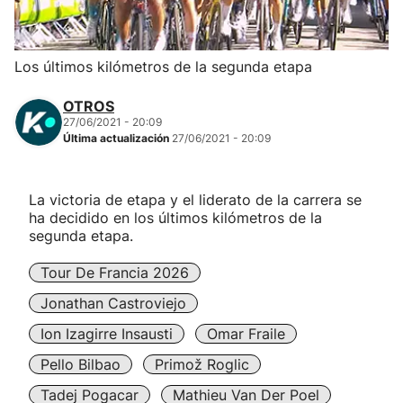
Herri-kirolak
Los últimos kilómetros de la segunda etapa
Balonmano
OTROS
27/06/2021 - 20:09
Kirolak 360
Última actualización
27/06/2021 - 20:09
Atletismo
La victoria de etapa y el liderato de la carrera se
ha decidido en los últimos kilómetros de la
Carreras de montaña
segunda etapa.
Tour De Francia 2026
Más deportes
Jonathan Castroviejo
"Helmuga"
Ion Izagirre Insausti
Omar Fraile
Pello Bilbao
Primož Roglic
Tadej Pogacar
Mathieu Van Der Poel