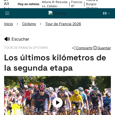
Altuna III-Rezusta
Francia:
|
|
Hoy es noticia:
Burgos:
vs. Zabala-
6ª
3ª etapa
Zabaleta
etapa
ES
Inicio
Ciclismo
Tour de Francia 2026
Buscador
Escuchar
TOUR DE FRANCIA (2ª ETAPA)
Compartir
Guardar
Fútbol
Los últimos kilómetros de
Pelota
la segunda etapa
Remo
Baloncesto
Ciclismo