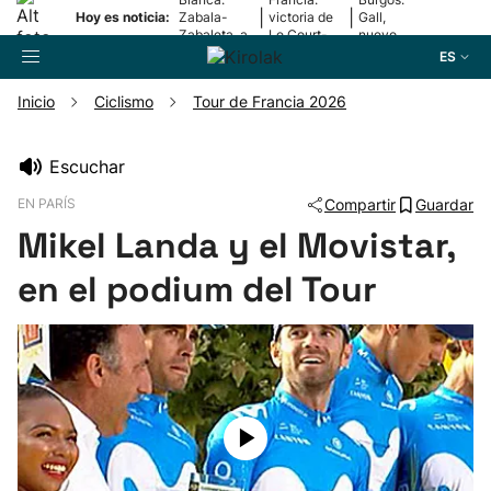
|
|
Hoy es noticia:
Zabala-
victoria de
Gall,
Zabaleta, a
Le Court-
nuevo
la final
Pienaar
líder
ES
Inicio
Ciclismo
Tour de Francia 2026
Buscador
Escuchar
EN PARÍS
Compartir
Guardar
Fútbol
Mikel Landa y el Movistar,
Pelota
en el podium del Tour
Remo
Baloncesto
Ciclismo