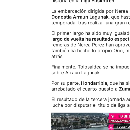
historia en la
Liga Euskotren
.
La embarcación dirigida por Nerea
Donostia Arraun Lagunak
, que has
temporada, tras realizar una gran r
El primer largo ha sido muy iguala
largo de vuelta ha resultado espect
remeras de Nerea Perez han aprovec
también ha hecho lo propio Orio, 
atrás.
Finalmente, Tolosaldea se ha impue
sobre Arraun Lagunak.
Por su parte,
Hondarribia
, que ha s
arrebatado el cuarto puesto a
Zuma
El resultado de la tercera jornada 
lucha por disputar el título de liga