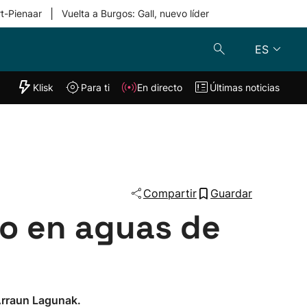
|
rt-Pienaar
Vuelta a Burgos: Gall, nuevo líder
ES
"Helmuga"
Klisk
Para ti
En directo
Últimas noticias
Klisk
En directo
s
Para ti
Lo último
Compartir
Guardar
co en aguas de
 Arraun Lagunak.