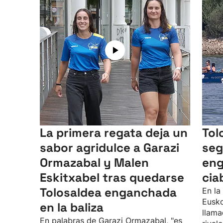
La primera regata deja un
Tol
sabor agridulce a Garazi
seg
Ormazabal y Malen
eng
Eskitxabel tras quedarse
cia
Tolosaldea enganchada
En la
Eusko
en la baliza
llama
En palabras de Garazi Ormazabal, "es