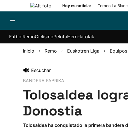
Hoy es noticia:
Torneo La Blanca
Pelota
Remo
Baloncesto
Ciclismo
Her
Fútbol
Remo
Ciclismo
Pelota
Herri-kirolak
kir
os
Pelota a
Euskotren
Equipos
Itzulia
ticiones
mano
Liga
Competiciones
Basque
Aiz
Inicio
Remo
Euskotren Liga
Equipos
Cesta
Eusko Label
Country
Har
punta
Liga
Itzulia
jas
Remonte
Bandera de La
Women
Kir
Escuchar
Pala
Concha
Giro de
Sok
Campeonato
Italia
BANDERA FABRIKA
de Euskadi
Tour de
Tolosaldea logr
Otras
Francia
competiciones
2026
Donostia
Vuelta a
España
Otras
carreras
Tolosaldea ha conquistado la primera bandera de