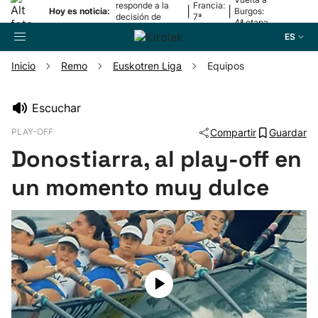
responde a la
Francia:
|
|
Hoy es noticia:
Burgos:
decisión de
7ª
4ª etapa
Oriamendi
etapa
ES
Inicio
Remo
Euskotren Liga
Equipos
Buscador
Escuchar
PLAY-OFF
Compartir
Guardar
Fútbol
Donostiarra, al play-off en
Pelota
un momento muy dulce
Remo
Baloncesto
Ciclismo