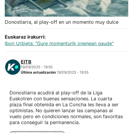
Herri-kirolak
Donostiarra, al play-off en un momento muy dulce
Balonmano
Euskaraz irakurri:
Kirolak 360
Ibon Urbieta: "Gure momenturik onenean gaude"
Atletismo
EITB
19/09/2025 - 19:55
Última actualización
19/09/2025 - 19:55
Carreras de montaña
Más deportes
Donostiarra acudirá al play-off de la Liga
Euskotren con buenas sensaciones. La cuarta
plaza final obtenida en La Concha les lleva a ser
"Helmuga"
optimistas. No quieren lanzar las campanas al
vuelo pero en condiciones normales, son favoritas
para conseguir la permanencia.