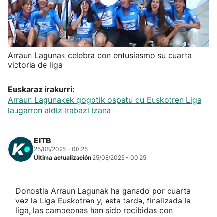
Herri-kirolak
Balonmano
Arraun Lagunak celebra con entusiasmo su cuarta
victoria de liga
Kirolak 360
Euskaraz irakurri:
Atletismo
Arraun Lagunakek gogotik ospatu du Euskotren Liga
laugarren aldiz irabazi izana
Carreras de montaña
EITB
Más deportes
25/08/2025 - 00:25
Última actualización
25/08/2025 - 00:25
"Helmuga"
Donostia Arraun Lagunak ha ganado por cuarta
vez la Liga Euskotren y, esta tarde, finalizada la
liga, las campeonas han sido recibidas con