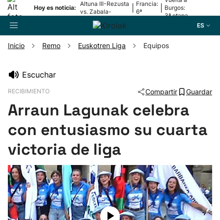
Altuna III-Rezusta
Francia:
|
|
Hoy es noticia:
Burgos:
vs. Zabala-
6ª
3ª etapa
Zabaleta
etapa
ES
Inicio
Remo
Euskotren Liga
Equipos
Buscador
Escuchar
RECIBIMIENTO
Compartir
Guardar
Fútbol
Arraun Lagunak celebra
Pelota
con entusiasmo su cuarta
victoria de liga
Remo
Baloncesto
Ciclismo