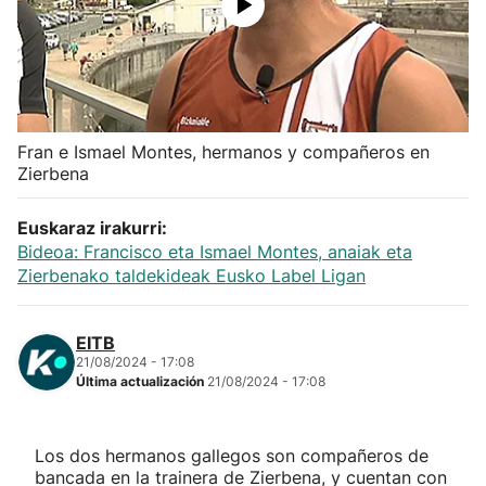
Herri-kirolak
Balonmano
Fran e Ismael Montes, hermanos y compañeros en
Kirolak 360
Zierbena
Atletismo
Euskaraz irakurri:
Bideoa: Francisco eta Ismael Montes, anaiak eta
Carreras de montaña
Zierbenako taldekideak Eusko Label Ligan
Más deportes
EITB
21/08/2024 - 17:08
Última actualización
21/08/2024 - 17:08
"Helmuga"
Los dos hermanos gallegos son compañeros de
bancada en la trainera de Zierbena, y cuentan con