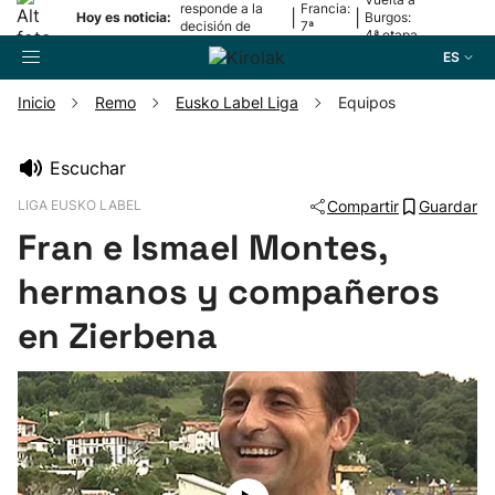
responde a la
Francia:
|
|
Hoy es noticia:
Burgos:
decisión de
7ª
4ª etapa
Oriamendi
etapa
ES
Inicio
Remo
Eusko Label Liga
Equipos
Buscador
Escuchar
LIGA EUSKO LABEL
Compartir
Guardar
Fútbol
Fran e Ismael Montes,
Pelota
hermanos y compañeros
en Zierbena
Remo
Baloncesto
Ciclismo