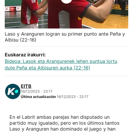
Herri-kirolak
Balonmano
Laso y Aranguren logran su primer punto ante Peña y
Albisu (22-16)
Kirolak 360
Euskaraz irakurri:
Atletismo
Bideoa: Lasok eta Arangurenek lehen puntua lortu
dute Peña eta Albisuren aurka (22-16)
Carreras de montaña
EITB
Más deportes
16/12/2023 - 23:17
Última actualización
16/12/2023 - 23:17
"Helmuga"
En el Labrit ambas parejas han disputado un
partido muy igualado, pero en los últimos tantos
Laso y Aranguren han dominado el juego y han