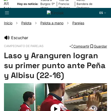
|
|
Hoy es noticia:
Burgos: 5ª
Francia:
Bandera de
etapa
8ª etapa
Ondarroa
ES
Inicio
Pelota
Pelota a mano
Parejas
Buscador
Escuchar
CAMPEONATO DE PAREJAS
Compartir
Guardar
Fútbol
Laso y Aranguren logran
Pelota
su primer punto ante Peña
y Albisu (22-16)
Remo
Baloncesto
Ciclismo