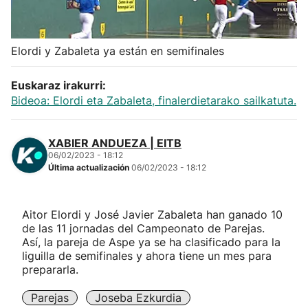
Herri-kirolak
Elordi y Zabaleta ya están en semifinales
Balonmano
Euskaraz irakurri:
Kirolak 360
Bideoa: Elordi eta Zabaleta, finalerdietarako sailkatuta.
Atletismo
XABIER ANDUEZA | EITB
06/02/2023 - 18:12
Última actualización
06/02/2023 - 18:12
Carreras de montaña
Más deportes
Aitor Elordi y José Javier Zabaleta han ganado 10
de las 11 jornadas del Campeonato de Parejas.
Así, la pareja de Aspe ya se ha clasificado para la
"Helmuga"
liguilla de semifinales y ahora tiene un mes para
prepararla.
Parejas
Joseba Ezkurdia