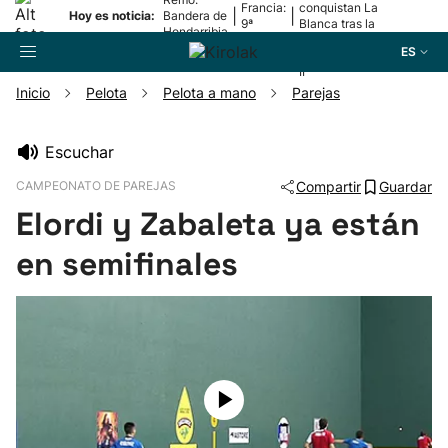
Francia:
conquistan La
|
|
Hoy es noticia:
Bandera de
9ª
Blanca tras la
Hondarribia
etapa
lesión de
ES
Mariezkurrena
II
Inicio
Pelota
Pelota a mano
Parejas
Buscador
Escuchar
CAMPEONATO DE PAREJAS
Compartir
Guardar
Fútbol
Elordi y Zabaleta ya están
Pelota
en semifinales
Remo
Baloncesto
Ciclismo