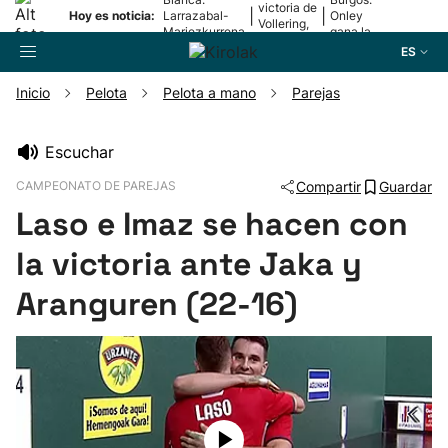
victoria de
|
|
Hoy es noticia:
Larrazabal-
Onley
Vollering,
Mariezkurrena
gana la
en la 5ª
II, a la final
2ª etapa
ES
etapa
Inicio
Pelota
Pelota a mano
Parejas
Buscador
Escuchar
CAMPEONATO DE PAREJAS
Compartir
Guardar
Fútbol
Laso e Imaz se hacen con
Pelota
la victoria ante Jaka y
Aranguren (22-16)
Remo
Baloncesto
Ciclismo