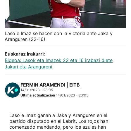
Herri-kirolak
Balonmano
Laso e Imaz se hacen con la victoria ante Jaka y
Aranguren (22-16)
Kirolak 360
Euskaraz irakurri:
Atletismo
Bideoa: Lasok eta Imazek 22 eta 16 irabazi diete
Jakari eta Arangureni
Carreras de montaña
FERMIN ARAMENDI | EITB
Más deportes
14/01/2023 - 23:05
Última actualización
14/01/2023 - 23:05
"Helmuga"
Laso e Imaz ganan a Jaka y Aranguren en el
partido disputado en el Labrit. Los rojos han
comenzado mandando, pero los azules han