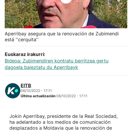
Herri-kirolak
Balonmano
Aperribay asegura que la renovación de Zubimendi
está ''cerquita''
Kirolak 360
Euskaraz irakurri:
Atletismo
Bideoa: Zubimendiren kontratu berritzea gertu
dagoela baieztatu du Aperribayk
Carreras de montaña
EITB
Más deportes
06/10/2022 - 17:11
Última actualización
06/10/2022 - 17:11
"Helmuga"
Jokin Aperribay, presidente de la Real Sociedad,
ha adelantado a los medios de comunicación
desplazados a Moldavia que la renovación de