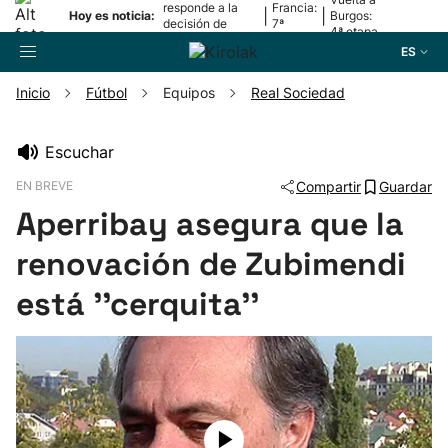
responde a la
Francia:
|
|
Hoy es noticia:
Burgos:
decisión de
7ª
4ª etapa
Oriamendi
etapa
ES
Inicio
Fútbol
Equipos
Real Sociedad
Buscador
Escuchar
EN BREVE
Compartir
Guardar
Fútbol
Aperribay asegura que la
Pelota
renovación de Zubimendi
está ''cerquita''
Remo
Baloncesto
Ciclismo