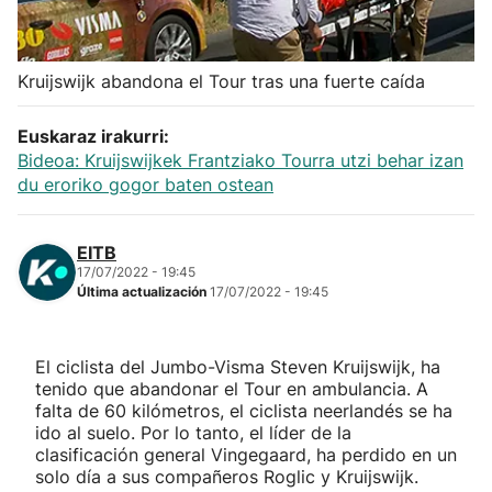
Herri-kirolak
Kruijswijk abandona el Tour tras una fuerte caída
Balonmano
Euskaraz irakurri:
Kirolak 360
Bideoa: Kruijswijkek Frantziako Tourra utzi behar izan
du eroriko gogor baten ostean
Atletismo
EITB
17/07/2022 - 19:45
Carreras de montaña
Última actualización
17/07/2022 - 19:45
Más deportes
El ciclista del Jumbo-Visma Steven Kruijswijk, ha
tenido que abandonar el Tour en ambulancia. A
"Helmuga"
falta de 60 kilómetros, el ciclista neerlandés se ha
ido al suelo. Por lo tanto, el líder de la
clasificación general Vingegaard, ha perdido en un
solo día a sus compañeros Roglic y Kruijswijk.