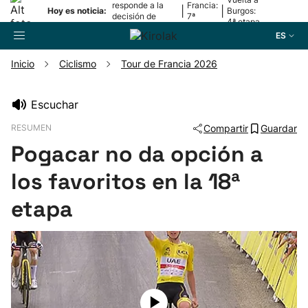
responde a la
Francia:
|
|
Hoy es noticia:
Burgos:
decisión de
7ª
4ª etapa
Oriamendi
etapa
ES
Inicio
Ciclismo
Tour de Francia 2026
Buscador
Escuchar
RESUMEN
Compartir
Guardar
Fútbol
Pogacar no da opción a
Pelota
los favoritos en la 18ª
etapa
Remo
Baloncesto
Ciclismo