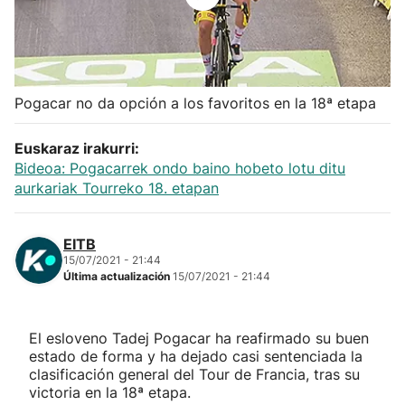
Herri-kirolak
Balonmano
Pogacar no da opción a los favoritos en la 18ª etapa
Kirolak 360
Euskaraz irakurri:
Bideoa: Pogacarrek ondo baino hobeto lotu ditu
Atletismo
aurkariak Tourreko 18. etapan
Carreras de montaña
EITB
15/07/2021 - 21:44
Más deportes
Última actualización
15/07/2021 - 21:44
"Helmuga"
El esloveno Tadej Pogacar ha reafirmado su buen
estado de forma y ha dejado casi sentenciada la
clasificación general del Tour de Francia, tras su
victoria en la 18ª etapa.