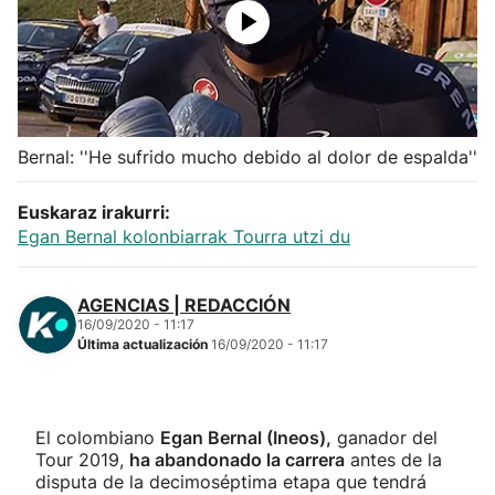
Herri-kirolak
Balonmano
Kirolak 360
Bernal: ''He sufrido mucho debido al dolor de espalda''
Euskaraz irakurri:
Atletismo
Egan Bernal kolonbiarrak Tourra utzi du
Carreras de montaña
AGENCIAS | REDACCIÓN
16/09/2020 - 11:17
Más deportes
Última actualización
16/09/2020 - 11:17
"Helmuga"
El colombiano
Egan Bernal (Ineos),
ganador del
Tour 2019,
ha abandonado la carrera
antes de la
disputa de la decimoséptima etapa que tendrá