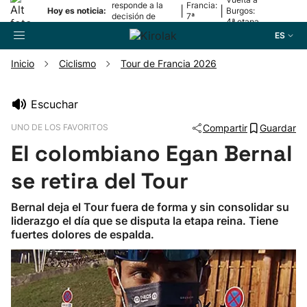
responde a la
Francia:
|
|
Hoy es noticia:
Burgos:
decisión de
7ª
4ª etapa
Oriamendi
etapa
ES
Inicio
Ciclismo
Tour de Francia 2026
Buscador
Escuchar
UNO DE LOS FAVORITOS
Compartir
Guardar
Fútbol
El colombiano Egan Bernal
Pelota
se retira del Tour
Bernal deja el Tour fuera de forma y sin consolidar su
Remo
liderazgo el día que se disputa la etapa reina. Tiene
fuertes dolores de espalda.
Baloncesto
Ciclismo