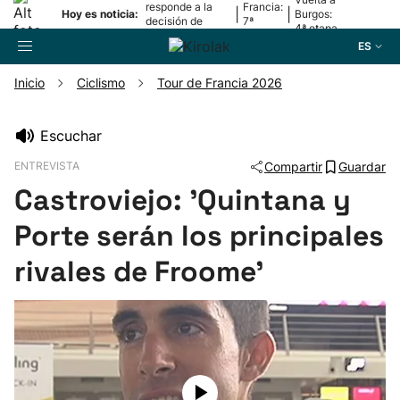
responde a la
Francia:
|
|
Hoy es noticia:
Burgos:
decisión de
7ª
4ª etapa
Oriamendi
etapa
ES
Inicio
Ciclismo
Tour de Francia 2026
Buscador
Escuchar
ENTREVISTA
Compartir
Guardar
Fútbol
Castroviejo: 'Quintana y
Pelota
Porte serán los principales
rivales de Froome'
Remo
Baloncesto
Ciclismo