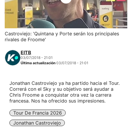
Herri-kirolak
Balonmano
Castroviejo: 'Quintana y Porte serán los principales
rivales de Froome'
Kirolak 360
EITB
Atletismo
03/07/2018 - 21:01
Última actualización
03/07/2018 - 21:01
Carreras de montaña
Jonathan Castroviejo ya ha partido hacia el Tour.
Correrá con el Sky y su objetivo será ayudar a
Más deportes
Chris Froome a conquistar otra vez la carrera
francesa. Nos ha ofrecido sus impresiones.
"Helmuga"
Tour De Francia 2026
Jonathan Castroviejo