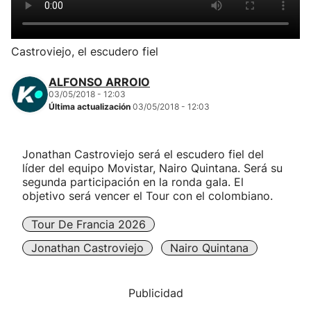
Herri-kirolak
Castroviejo, el escudero fiel
Balonmano
ALFONSO ARROIO
03/05/2018 - 12:03
Kirolak 360
Última actualización
03/05/2018 - 12:03
Atletismo
Jonathan Castroviejo será el escudero fiel del
líder del equipo Movistar, Nairo Quintana. Será su
Carreras de montaña
segunda participación en la ronda gala. El
objetivo será vencer el Tour con el colombiano.
Más deportes
Tour De Francia 2026
Jonathan Castroviejo
Nairo Quintana
"Helmuga"
Publicidad