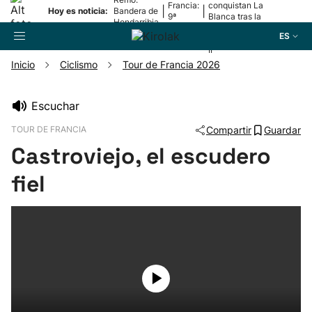
Francia:
conquistan La
|
|
Hoy es noticia:
Bandera de
9ª
Blanca tras la
Hondarribia
etapa
lesión de
ES
Mariezkurrena
II
Inicio
Ciclismo
Tour de Francia 2026
Buscador
Escuchar
TOUR DE FRANCIA
Compartir
Guardar
Fútbol
Castroviejo, el escudero
Pelota
fiel
Remo
Baloncesto
Ciclismo