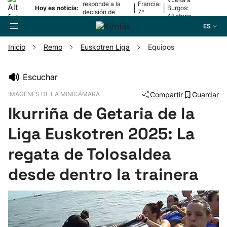
responde a la
Francia:
|
|
Hoy es noticia:
Burgos:
decisión de
7ª
4ª etapa
Oriamendi
etapa
ES
Inicio
Remo
Euskotren Liga
Equipos
Buscador
Escuchar
IMÁGENES DE LA MINICÁMARA
Compartir
Guardar
Fútbol
Ikurriña de Getaria de la
Pelota
Liga Euskotren 2025: La
regata de Tolosaldea
Remo
desde dentro la trainera
Baloncesto
Ciclismo