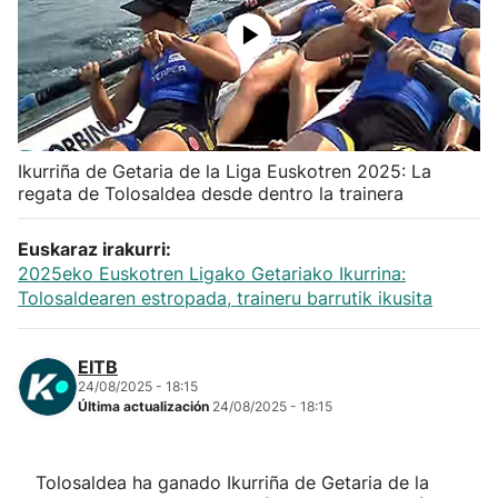
Herri-kirolak
Balonmano
Kirolak 360
Ikurriña de Getaria de la Liga Euskotren 2025: La
regata de Tolosaldea desde dentro la trainera
Atletismo
Euskaraz irakurri:
2025eko Euskotren Ligako Getariako Ikurrina:
Carreras de montaña
Tolosaldearen estropada, traineru barrutik ikusita
Más deportes
EITB
24/08/2025 - 18:15
"Helmuga"
Última actualización
24/08/2025 - 18:15
Tolosaldea ha ganado Ikurriña de Getaria de la