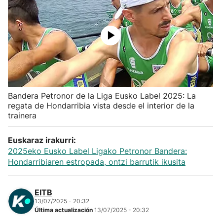
Herri-kirolak
Balonmano
Kirolak 360
Bandera Petronor de la Liga Eusko Label 2025: La
Atletismo
regata de Hondarribia vista desde el interior de la
trainera
Carreras de montaña
Euskaraz irakurri:
Más deportes
2025eko Eusko Label Ligako Petronor Bandera:
Hondarribiaren estropada, ontzi barrutik ikusita
"Helmuga"
EITB
13/07/2025 - 20:32
Última actualización
13/07/2025 - 20:32