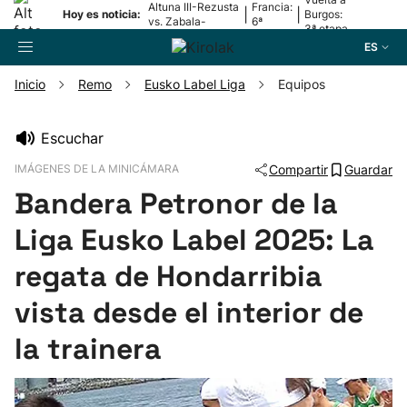
Altuna III-Rezusta
Francia:
|
|
Hoy es noticia:
Burgos:
vs. Zabala-
6ª
3ª etapa
Zabaleta
etapa
ES
Inicio
Remo
Eusko Label Liga
Equipos
Buscador
Escuchar
IMÁGENES DE LA MINICÁMARA
Compartir
Guardar
Fútbol
Bandera Petronor de la
Pelota
Liga Eusko Label 2025: La
regata de Hondarribia
Remo
vista desde el interior de
Baloncesto
la trainera
Ciclismo