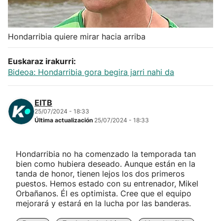
Herri-kirolak
Hondarribia quiere mirar hacia arriba
Balonmano
Euskaraz irakurri:
Kirolak 360
Bideoa: Hondarribia gora begira jarri nahi da
Atletismo
EITB
25/07/2024 - 18:33
Última actualización
25/07/2024 - 18:33
Carreras de montaña
Más deportes
Hondarribia no ha comenzado la temporada tan
bien como hubiera deseado. Aunque están en la
tanda de honor, tienen lejos los dos primeros
"Helmuga"
puestos. Hemos estado con su entrenador, Mikel
Orbañanos. Él es optimista. Cree que el equipo
mejorará y estará en la lucha por las banderas.