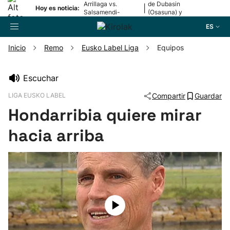
Arrillaga vs.
de Dubasin
|
Hoy es noticia:
Salsamendi-
(Osasuna) y
Bergara y Erasun
Valentini
ES
vs. Gaminde
(Alavés)
Inicio
Remo
Eusko Label Liga
Equipos
Buscador
Escuchar
LIGA EUSKO LABEL
Compartir
Guardar
Fútbol
Hondarribia quiere mirar
Pelota
hacia arriba
Remo
Baloncesto
Ciclismo