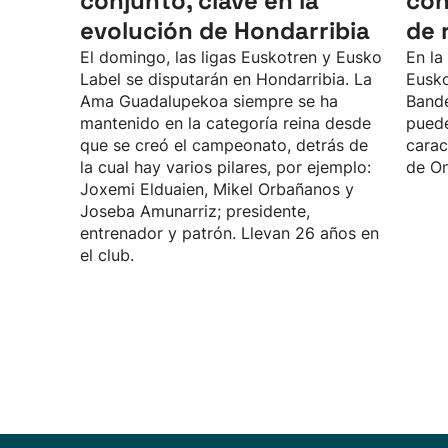
conjunto, clave en la
con
evolución de Hondarribia
de 
El domingo, las ligas Euskotren y Eusko
En la
Label se disputarán en Hondarribia. La
Eusko
Ama Guadalupekoa siempre se ha
Bande
mantenido en la categoría reina desde
puede
que se creó el campeonato, detrás de
carac
la cual hay varios pilares, por ejemplo:
de On
Joxemi Elduaien, Mikel Orbañanos y
Joseba Amunarriz; presidente,
entrenador y patrón. Llevan 26 años en
el club.