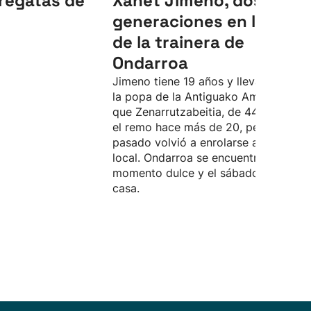
regatas de
Xanet Jimeno, dos
generaciones en la popa
de la trainera de
Ondarroa
Jimeno tiene 19 años y lleva cuatro e
la popa de la Antiguako Ama, mientr
que Zenarrutzabeitia, de 44 años, dej
el remo hace más de 20, pero el año
pasado volvió a enrolarse a la trainer
local. Ondarroa se encuentra en un
momento dulce y el sábado remará e
casa.