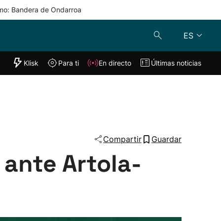
mo: Bandera de Ondarroa
ES
"Helmuga"
Klisk
Para ti
En directo
Últimas noticias
Klisk
En directo
s
Para ti
Lo último
Compartir
Guardar
a ante Artola-