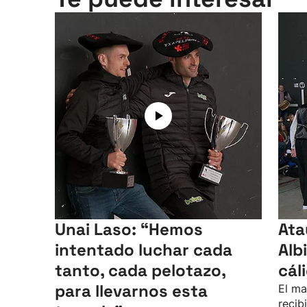
Unai Laso: “Hemos
Ata
intentado luchar cada
Alb
tanto, cada pelotazo,
cál
para llevarnos esta
El ma
recib