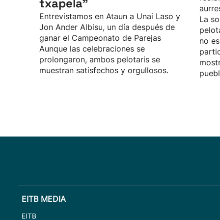
txapela”
aurre
Entrevistamos en Ataun a Unai Laso y
La so
Jon Ander Albisu, un día después de
pelot
ganar el Campeonato de Parejas
no es
Aunque las celebraciones se
parti
prolongaron, ambos pelotaris se
mostr
muestran satisfechos y orgullosos.
puebl
EITB MEDIA
EITB