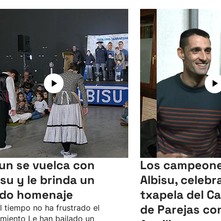
un se vuelca con
Los campeone
isu y le brinda un
Albisu, celebr
ido homenaje
txapela del 
de Parejas co
l tiempo no ha frustrado el
imiento Le han bailado un