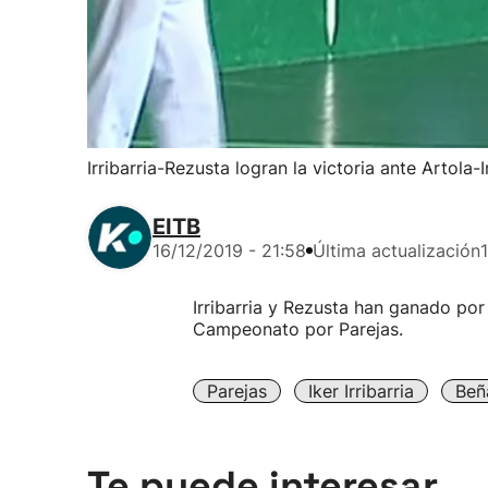
Irribarria-Rezusta logran la victoria ante Artola-
EITB
16/12/2019 - 21:58
Última actualización
Irribarria y Rezusta han ganado por
Campeonato por Parejas.
Parejas
Iker Irribarria
Beñ
Te puede interesar