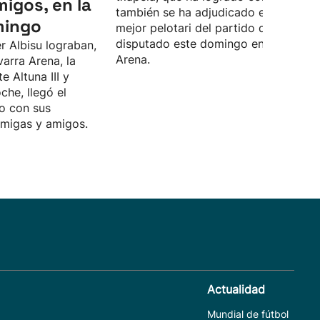
migos, en la
también se ha adjudicado el premio a
mingo
mejor pelotari del partido definitivo,
disputado este domingo en el Navarr
r Albisu lograban,
Arena.
varra Arena, la
te Altuna III y
che, llegó el
o con sus
amigas y amigos.
Actualidad
Mundial de fútbol