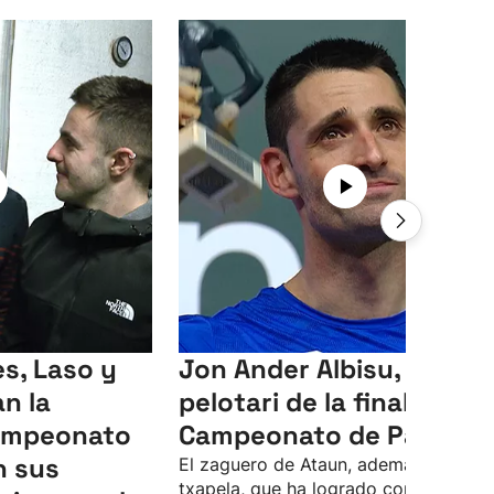
s, Laso y
Jon Ander Albisu, mejor
an la
pelotari de la final del
Campeonato
Campeonato de Parejas
n sus
El zaguero de Ataun, además de la
txapela, que ha logrado con Unai Las