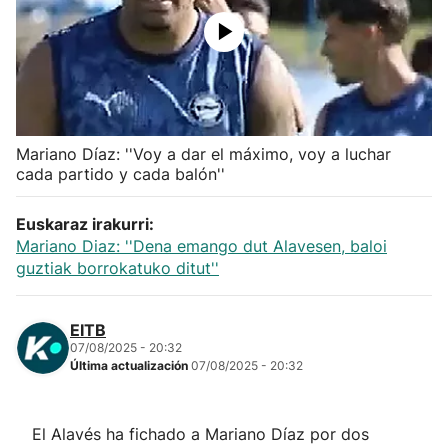
Herri-kirolak
Balonmano
Kirolak 360
Mariano Díaz: ''Voy a dar el máximo, voy a luchar
cada partido y cada balón''
Atletismo
Euskaraz irakurri:
Mariano Diaz: ''Dena emango dut Alavesen, baloi
Carreras de montaña
guztiak borrokatuko ditut''
Más deportes
EITB
07/08/2025 - 20:32
"Helmuga"
Última actualización
07/08/2025 - 20:32
El Alavés ha fichado a Mariano Díaz por dos