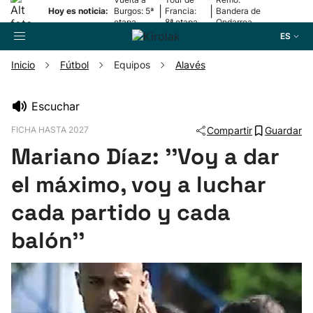
|
|
Hoy es noticia:
Burgos: 5ª
Francia:
Bandera de
etapa
8ª etapa
Ondarroa
ES
Inicio
Fútbol
Equipos
Alavés
Buscador
Escuchar
FICHA HASTA 2027
Compartir
Guardar
Fútbol
Mariano Díaz: ''Voy a dar
Pelota
el máximo, voy a luchar
cada partido y cada
Remo
balón''
Baloncesto
Ciclismo