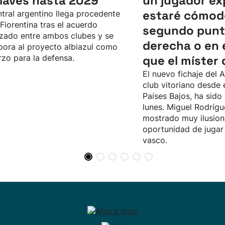
Alavés hasta 2029
un jugador ex
estaré cómod
ntral argentino llega procedente
 Fiorentina tras el acuerdo
segundo punta
zado entre ambos clubes y se
derecha o en el
pora al proyecto albiazul como
rzo para la defensa.
que el míster
El nuevo fichaje del A
club vitoriano desde 
Países Bajos, ha sido
lunes. Miguel Rodrígu
mostrado muy ilusion
oportunidad de jugar 
vasco.