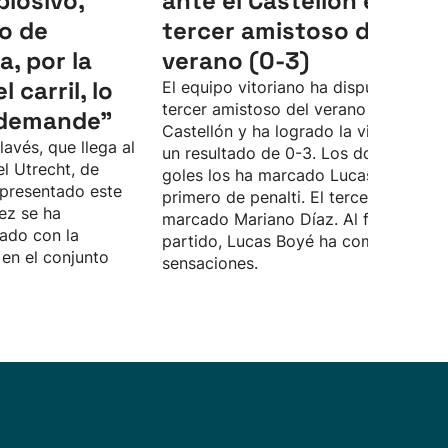
plosivo,
ante el Castellón en el
o de
tercer amistoso del
, por la
verano (0-3)
 carril, lo
El equipo vitoriano ha disputado su
tercer amistoso del verano ante el
 demande”
Castellón y ha logrado la victoria con
lavés, que llega al
un resultado de 0-3. Los dos primero
el Utrecht, de
goles los ha marcado Lucas Boyé, el
 presentado este
primero de penalti. El tercero lo ha
ez se ha
marcado Mariano Díaz. Al final del
ado con la
partido, Lucas Boyé ha compartido s
en el conjunto
sensaciones.