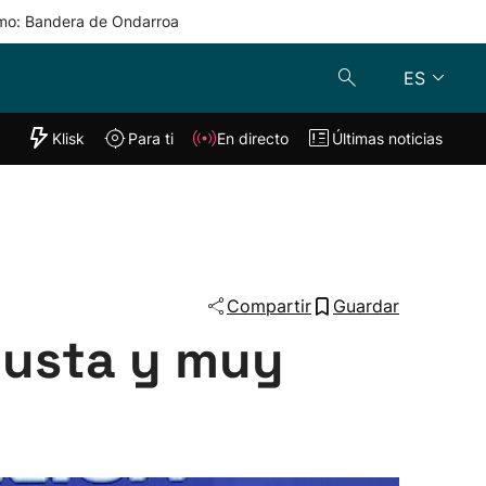
mo: Bandera de Ondarroa
ES
"Helmuga"
Klisk
Para ti
En directo
Últimas noticias
Klisk
En directo
s
Para ti
Lo último
Compartir
Guardar
 justa y muy