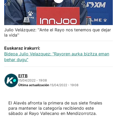
Herri-kirolak
Balonmano
Julio Velázquez: ''Ante el Rayo nos tenemos que dejar
la vida''
Kirolak 360
Euskaraz irakurri:
Atletismo
Bideoa Julio Velazquez: "Rayoren aurka bizitza eman
behar dugu"
Carreras de montaña
EITB
Más deportes
15/04/2022 - 19:08
Última actualización
15/04/2022 - 19:08
"Helmuga"
El Alavés afronta la primera de sus siete finales
para mantener la categoría recibiendo este
sábado al Rayo Vallecano en Mendizorrotza.