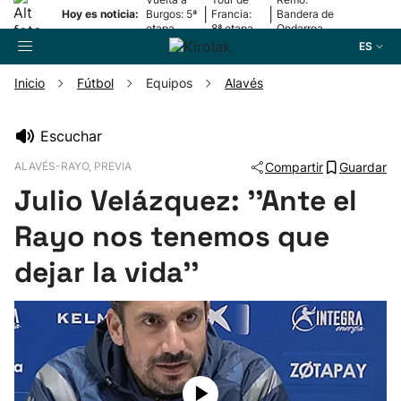
|
|
Hoy es noticia:
Burgos: 5ª
Francia:
Bandera de
etapa
8ª etapa
Ondarroa
ES
Inicio
Fútbol
Equipos
Alavés
Buscador
Escuchar
ALAVÉS-RAYO, PREVIA
Compartir
Guardar
Fútbol
Julio Velázquez: ''Ante el
Pelota
Rayo nos tenemos que
dejar la vida''
Remo
Baloncesto
Ciclismo