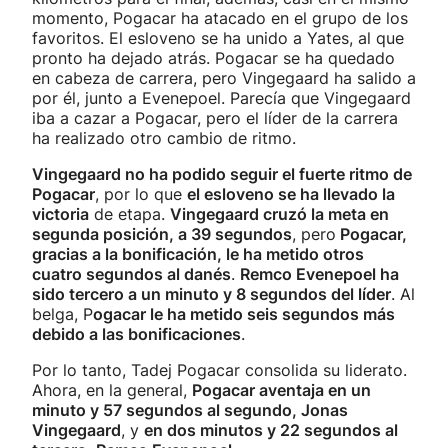
momento, Pogacar ha atacado en el grupo de los
favoritos. El esloveno se ha unido a Yates, al que
pronto ha dejado atrás. Pogacar se ha quedado
en cabeza de carrera, pero Vingegaard ha salido a
por él, junto a Evenepoel. Parecía que Vingegaard
iba a cazar a Pogacar, pero el líder de la carrera
ha realizado otro cambio de ritmo.
Vingegaard no ha podido seguir el fuerte ritmo de
Pogacar
, por lo que
el esloveno se ha llevado la
victoria
de etapa.
Vingegaard cruzó la meta en
segunda posición, a 39 segundos
, pero
Pogacar,
gracias a la bonificación, le ha metido otros
cuatro segundos al danés
.
Remco Evenepoel ha
sido tercero a un minuto y 8 segundos del líder
. Al
belga, P
ogacar le ha metido seis segundos más
debido a las bonificaciones
.
Por lo tanto, Tadej Pogacar consolida su liderato.
Ahora, en la general,
Pogacar aventaja en un
minuto y 57 segundos al segundo, Jonas
Vingegaard
, y
en dos minutos y 22 segundos al