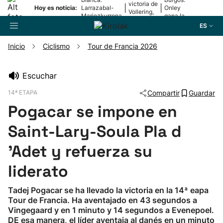
victoria de
|
|
Hoy es noticia:
Larrazabal-
Onley
Vollering,
Mariezkurrena
gana la
en la 5ª
II, a la final
2ª etapa
ES
etapa
Inicio
Ciclismo
Tour de Francia 2026
Buscador
Escuchar
14ª ETAPA
Compartir
Guardar
Fútbol
Pogacar se impone en
Pelota
Saint-Lary-Soula Pla d
'Adet y refuerza su
Remo
liderato
Baloncesto
Tadej Pogacar se ha llevado la victoria en la 14ª eapa
Tour de Francia. Ha aventajado en 43 segundos a
Ciclismo
Vingegaard y en 1 minuto y 14 segundos a Evenepoel.
DE esa manera, el líder aventaja al danés en un minuto