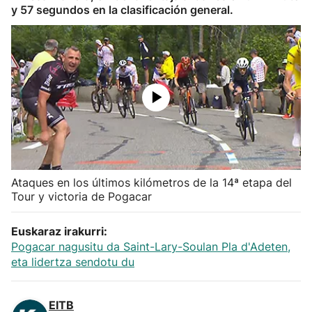
y 57 segundos en la clasificación general.
Herri-kirolak
Balonmano
Kirolak 360
Atletismo
Carreras de montaña
Ataques en los últimos kilómetros de la 14ª etapa del
Tour y victoria de Pogacar
Más deportes
Euskaraz irakurri:
Pogacar nagusitu da Saint-Lary-Soulan Pla d'Adeten,
"Helmuga"
eta lidertza sendotu du
EITB