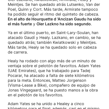
Meintjes. Se han quedado atrás Lutsenko, Van der
Poel, Quinn y Cort. Más tarde, Armirate tampoco
ha podido seguir el ritmo del quinteto de cabeza.
En el alto de Hourquette d 'Ancizan Gaudu ha sido
el más fuerte
y
Oier Lazkno ha sido segundo
.
Ya en el último puerto, en Saint-Lary-Soulan, han
atacado Gaudí y Healy. Lazkano, en cambio, se ha
quedado atrás; también Kwiatkowski y Meintjes.
Más tarde, Healy se ha quedado solo en cabeza
de carrera.
Healy ha rodado con algo más de un minuto de
ventaja sobre el pelotón de favoritos. Adam Yates
(UAE Emirates), que ha trabajado para Tadej
Pocarar, ha atacado a falta de siete kilómetros
para la meta. Entonces, Matteo Jorgenson
(Visma-Lease a Bike), compañero de equipo de
Jonas Vingegaard, se ha puesto manos a la obra
en el pelotón de los favoritos.
Adam Yates se ha unido a Healey a cinco
kilómetros para el final; además, casi en el mismo