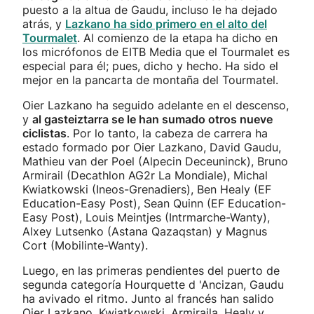
puesto a la altua de Gaudu, incluso le ha dejado
atrás, y
Lazkano ha sido primero en el alto del
Tourmalet
. Al comienzo de la etapa ha dicho en
los micrófonos de EITB Media que el Tourmalet es
especial para él; pues, dicho y hecho. Ha sido el
mejor en la pancarta de montaña del Tourmatel.
Oier Lazkano ha seguido adelante en el descenso,
y
al gasteiztarra se le han sumado otros nueve
ciclistas
. Por lo tanto, la cabeza de carrera ha
estado formado por Oier Lazkano, David Gaudu,
Mathieu van der Poel (Alpecin Deceuninck), Bruno
Armirail (Decathlon AG2r La Mondiale), Michal
Kwiatkowski (Ineos-Grenadiers), Ben Healy (EF
Education-Easy Post), Sean Quinn (EF Education-
Easy Post), Louis Meintjes (Intrmarche-Wanty),
Alxey Lutsenko (Astana Qazaqstan) y Magnus
Cort (Mobilinte-Wanty).
Luego, en las primeras pendientes del puerto de
segunda categoría Hourquette d 'Ancizan, Gaudu
ha avivado el ritmo. Junto al francés han salido
Oier Lazkano, Kwiatkowski, Armiraila, Healy y